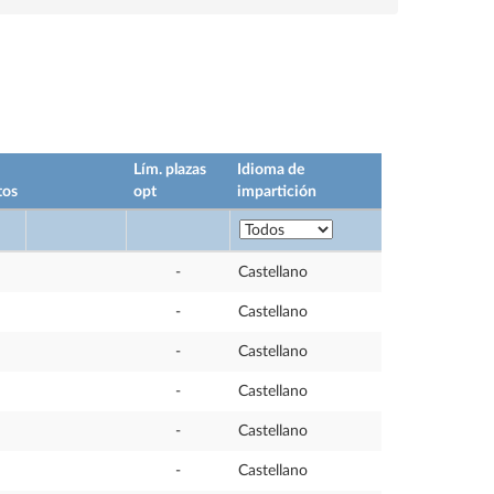
Lím. plazas
Idioma de
tos
opt
impartición
-
Castellano
-
Castellano
-
Castellano
-
Castellano
-
Castellano
-
Castellano