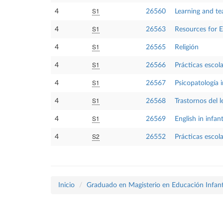
S1
4
26560
Learning and te
S1
4
26563
Resources for E
S1
4
26565
Religión
S1
4
26566
Prácticas escola
S1
4
26567
Psicopatología i
S1
4
26568
Trastornos del 
S1
4
26569
English in infan
S2
4
26552
Prácticas escol
Inicio
Graduado en Magisterio en Educación Infant