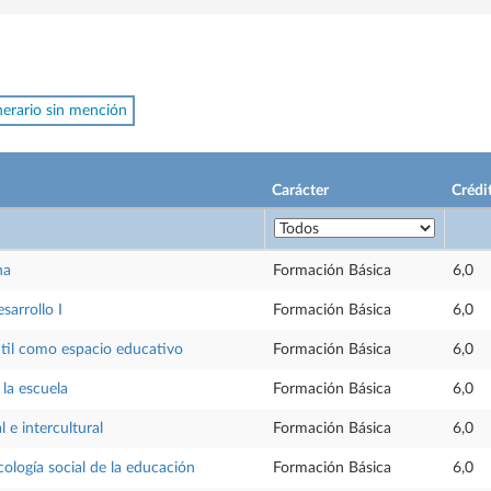
inerario sin mención
Carácter
Crédi
na
Formación Básica
6,0
sarrollo I
Formación Básica
6,0
ntil como espacio educativo
Formación Básica
6,0
la escuela
Formación Básica
6,0
 e intercultural
Formación Básica
6,0
cología social de la educación
Formación Básica
6,0