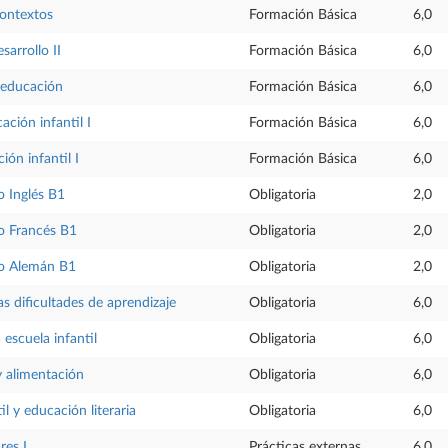
contextos
Formación Básica
6,0
sarrollo II
Formación Básica
6,0
a educación
Formación Básica
6,0
ación infantil I
Formación Básica
6,0
ión infantil I
Formación Básica
6,0
 Inglés B1
Obligatoria
2,0
o Francés B1
Obligatoria
2,0
o Alemán B1
Obligatoria
2,0
as dificultades de aprendizaje
Obligatoria
6,0
 escuela infantil
Obligatoria
6,0
y alimentación
Obligatoria
6,0
il y educación literaria
Obligatoria
6,0
res I
Prácticas externas
6,0