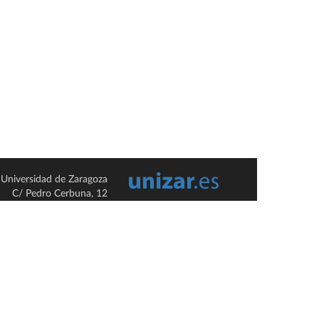
Universidad de Zaragoza
C/ Pedro Cerbuna, 12
ES-50009 Zaragoza
España / Spain
Tel: +34 976761000
ciu@unizar.es
Q-5018001-G