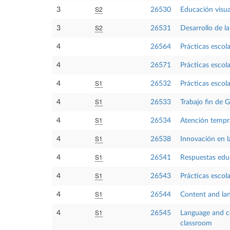
S2
3
26530
Educación visua
S2
3
26531
Desarrollo de l
4
26564
Prácticas escola
4
26571
Prácticas escol
S1
4
26532
Prácticas escola
S1
4
26533
Trabajo fin de 
S1
4
26534
Atención temp
S1
4
26538
Innovación en la
S1
4
26541
Respuestas educ
S1
4
26543
Prácticas escola
S1
4
26544
Content and lan
S1
4
26545
Language and c
classroom