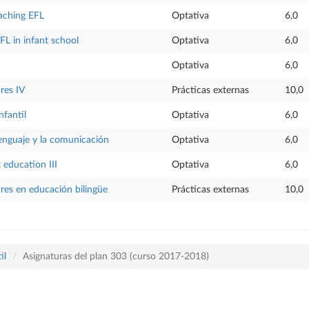
aching EFL
Optativa
6,0
FL in infant school
Optativa
6,0
Optativa
6,0
res IV
Prácticas externas
10,0
nfantil
Optativa
6,0
lenguaje y la comunicación
Optativa
6,0
t education III
Optativa
6,0
ares en educación bilingüe
Prácticas externas
10,0
il
Asignaturas del plan 303 (curso 2017-2018)