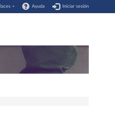
laces
Ayuda
Iniciar sesión