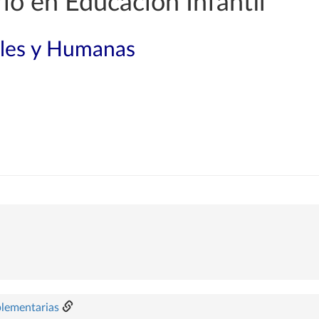
o en Educación Infantil
ales y Humanas
plementarias