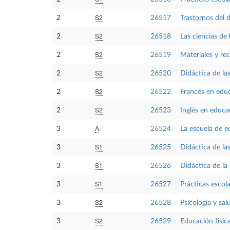
S2
2
26517
Trastornos del d
S2
2
26518
Las ciencias de 
S2
2
26519
Materiales y re
S2
2
26520
Didáctica de la
S2
2
26522
Francés en educa
S2
2
26523
Inglés en educac
A
3
26524
La escuela de e
S1
3
26525
Didáctica de las
S1
3
26526
Didáctica de la 
S1
3
26527
Prácticas escola
S2
3
26528
Psicología y salu
S2
3
26529
Educación físic