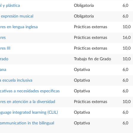
l y plástica
Obligatoria
6,0
a expresión musical
Obligatoria
6,0
res en lengua inglesa
Prácticas externas
10,0
ares
Prácticas externas
16,0
res III
Prácticas externas
10,0
Grado
Trabajo fin de Grado
10,0
rana
Optativa
6,0
 escuela inclusiva
Optativa
6,0
ativas a necesidades específicas
Optativa
6,0
res en atención a la diversidad
Prácticas externas
10,0
guage integrated learning (CLIL)
Optativa
6,0
ommunication in the bilingual
Optativa
6,0