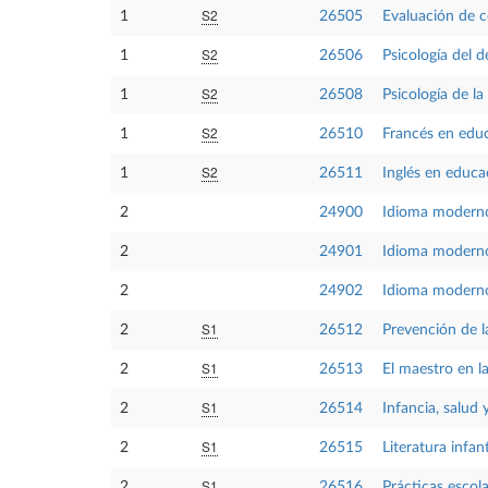
S2
1
26505
Evaluación de 
S2
1
26506
Psicología del de
S2
1
26508
Psicología de l
S2
1
26510
Francés en educ
S2
1
26511
Inglés en educac
2
24900
Idioma moderno
2
24901
Idioma modern
2
24902
Idioma modern
S1
2
26512
Prevención de l
S1
2
26513
El maestro en la
S1
2
26514
Infancia, salud 
S1
2
26515
Literatura infant
S1
2
26516
Prácticas escola