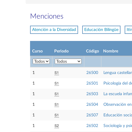
Menciones
Atención a la Diversidad
Educación Bilingüe
It
Curso
Periodo
Código
Nombre
S1
1
26500
Lengua castella
S1
1
26501
Psicología del de
S1
1
26503
La escuela infa
S1
1
26504
Observación en 
S1
1
26507
Educación social
S2
1
26502
Sociología y psi