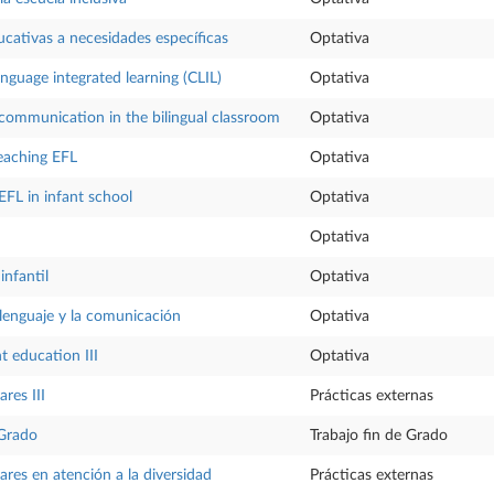
cativas a necesidades específicas
Optativa
nguage integrated learning (CLIL)
Optativa
communication in the bilingual classroom
Optativa
eaching EFL
Optativa
EFL in infant school
Optativa
Optativa
infantil
Optativa
 lenguaje y la comunicación
Optativa
nt education III
Optativa
ares III
Prácticas externas
 Grado
Trabajo fin de Grado
ares en atención a la diversidad
Prácticas externas