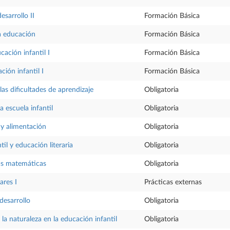
esarrollo II
Formación Básica
la educación
Formación Básica
ación infantil I
Formación Básica
ción infantil I
Formación Básica
as dificultades de aprendizaje
Obligatoria
a escuela infantil
Obligatoria
 y alimentación
Obligatoria
til y educación literaria
Obligatoria
as matemáticas
Obligatoria
ares I
Prácticas externas
desarrollo
Obligatoria
 la naturaleza en la educación infantil
Obligatoria