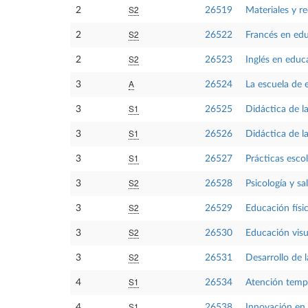
S2
2
26519
Materiales y r
S2
2
26522
Francés en educ
S2
2
26523
Inglés en educa
A
3
26524
La escuela de 
S1
3
26525
Didáctica de la
S1
3
26526
Didáctica de la
S1
3
26527
Prácticas escol
S2
3
26528
Psicología y sa
S2
3
26529
Educación físi
S2
3
26530
Educación visu
S2
3
26531
Desarrollo de 
S1
4
26534
Atención temp
S1
4
26538
Innovación en l