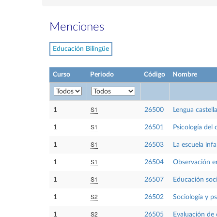
Menciones
Educación Bilingüe
Curso
Periodo
Código
Nombre
S1
1
26500
Lengua castell
S1
1
26501
Psicología del 
S1
1
26503
La escuela inf
S1
1
26504
Observación en
S1
1
26507
Educación socia
S2
1
26502
Sociología y ps
S2
1
26505
Evaluación de