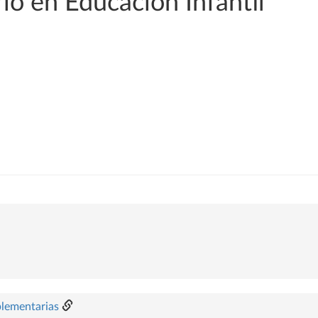
o en Educación Infantil
plementarias