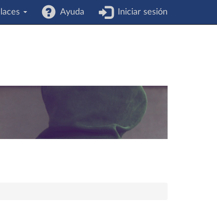
laces
Ayuda
Iniciar sesión