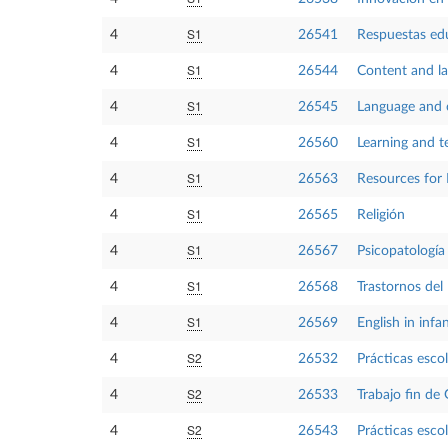
S1
4
26541
Respuestas edu
S1
4
26544
Content and la
S1
4
26545
Language and 
S1
4
26560
Learning and t
S1
4
26563
Resources for 
S1
4
26565
Religión
S1
4
26567
Psicopatología 
S1
4
26568
Trastornos del
S1
4
26569
English in infa
S2
4
26532
Prácticas escol
S2
4
26533
Trabajo fin de
S2
4
26543
Prácticas escol