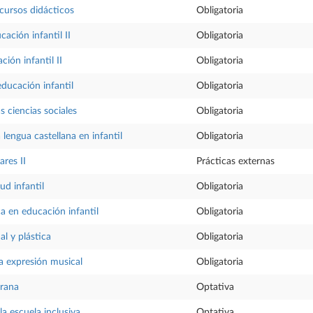
ecursos didácticos
Obligatoria
ación infantil II
Obligatoria
ción infantil II
Obligatoria
educación infantil
Obligatoria
s ciencias sociales
Obligatoria
 lengua castellana en infantil
Obligatoria
ares II
Prácticas externas
lud infantil
Obligatoria
ca en educación infantil
Obligatoria
al y plástica
Obligatoria
la expresión musical
Obligatoria
rana
Optativa
a escuela inclusiva
Optativa