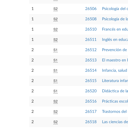
S2
1
26506
Psicología del d
S2
1
26508
Psicología de 
S2
1
26510
Francés en educ
S2
1
26511
Inglés en educa
S1
2
26512
Prevención de l
S1
2
26513
El maestro en l
S1
2
26514
Infancia, salud
S1
2
26515
Literatura infan
S1
2
26520
Didáctica de l
S2
2
26516
Prácticas escol
S2
2
26517
Trastornos del 
S2
2
26518
Las ciencias de