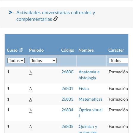
Actividades universitarias culturales y
complementarias
Curso
Periodo
Código
Nombre
Carácter
A
1
26800
Anatomía e
Formación Bá
histología
A
1
26801
Física
Formación Bá
A
1
26803
Matemáticas
Formación Bá
A
1
26804
Óptica visual
Formación Bá
I
A
1
26805
Química y
Formación Bá
materiales