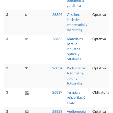
optometría
geriátrica
S1
3
26829
Gestión,
Optativa
iniciativa
empresarial y
marketing
S1
3
26832
Materiales
Optativa
para la
industria
óptica y
oftálmica
S1
3
26834
Radiometría,
Optativa
fotometría,
color y
fotografía
S2
3
26819
Terapia y
Obligatoria
rehabilitación
visual
S2
3
26828
Audiometría
Optativa