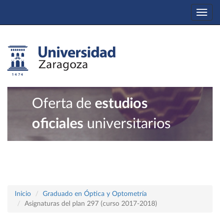
Togg
navi
Oferta de
estudios
oficiales
universitarios
Inicio
Graduado en Óptica y Optometría
Asignaturas del plan 297 (curso 2017-2018)