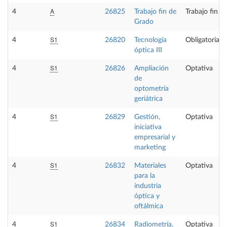
A
4
26825
Trabajo fin de
Trabajo fin d
Grado
S1
4
26820
Tecnología
Obligatoria
óptica III
S1
4
26826
Ampliación
Optativa
de
optometría
geriátrica
S1
4
26829
Gestión,
Optativa
iniciativa
empresarial y
marketing
S1
4
26832
Materiales
Optativa
para la
industria
óptica y
oftálmica
S1
4
26834
Radiometría,
Optativa