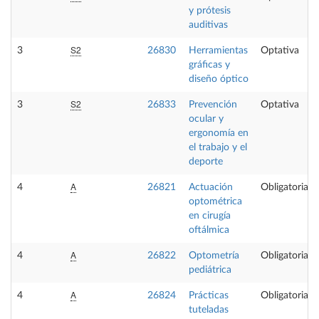
y prótesis
auditivas
S2
3
26830
Herramientas
Optativa
gráficas y
diseño óptico
S2
3
26833
Prevención
Optativa
ocular y
ergonomía en
el trabajo y el
deporte
A
4
26821
Actuación
Obligatoria
optométrica
en cirugía
oftálmica
A
4
26822
Optometría
Obligatoria
pediátrica
A
4
26824
Prácticas
Obligatoria
tuteladas