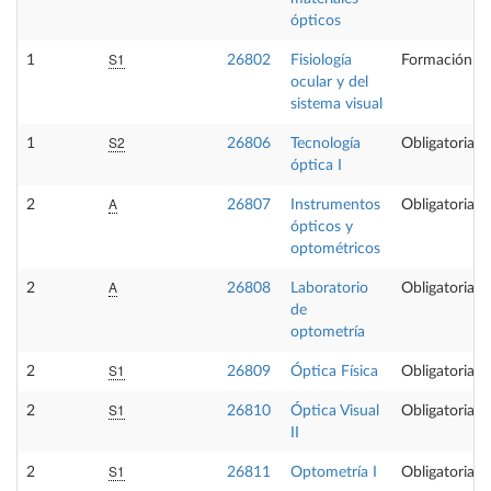
ópticos
S1
1
26802
Fisiología
Formación Bá
ocular y del
sistema visual
S2
1
26806
Tecnología
Obligatoria
óptica I
A
2
26807
Instrumentos
Obligatoria
ópticos y
optométricos
A
2
26808
Laboratorio
Obligatoria
de
optometría
S1
2
26809
Óptica Física
Obligatoria
S1
2
26810
Óptica Visual
Obligatoria
II
S1
2
26811
Optometría I
Obligatoria