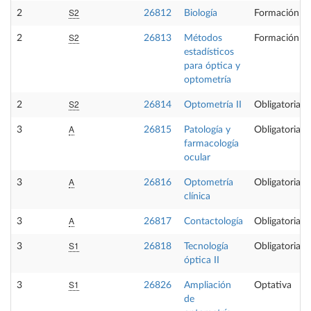
S2
2
26812
Biología
Formación Bá
S2
2
26813
Métodos
Formación Bá
estadísticos
para óptica y
optometría
S2
2
26814
Optometría II
Obligatoria
A
3
26815
Patología y
Obligatoria
farmacología
ocular
A
3
26816
Optometría
Obligatoria
clínica
A
3
26817
Contactología
Obligatoria
S1
3
26818
Tecnología
Obligatoria
óptica II
S1
3
26826
Ampliación
Optativa
de