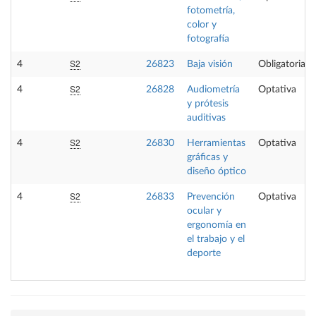
fotometría,
color y
fotografía
S2
4
26823
Baja visión
Obligatoria
S2
4
26828
Audiometría
Optativa
y prótesis
auditivas
S2
4
26830
Herramientas
Optativa
gráficas y
diseño óptico
S2
4
26833
Prevención
Optativa
ocular y
ergonomía en
el trabajo y el
deporte