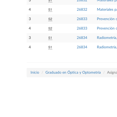
3
26832
Materiales p
S1
4
26832
Materiales p
S2
3
26833
Prevención o
S2
4
26833
Prevención o
S1
3
26834
Radiometría,
S1
4
26834
Radiometría,
Inicio
Graduado en Óptica y Optometría
Asign