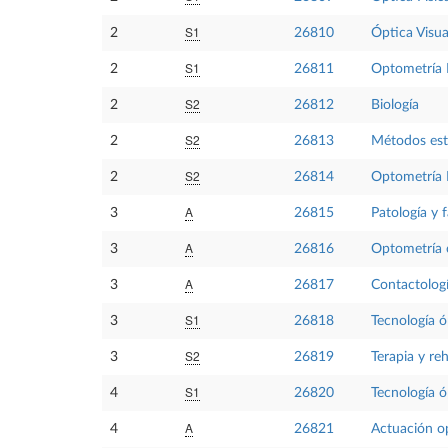
S1
2
26810
Óptica Visual
S1
2
26811
Optometría 
S2
2
26812
Biología
S2
2
26813
Métodos esta
S2
2
26814
Optometría I
A
3
26815
Patología y 
A
3
26816
Optometría c
A
3
26817
Contactolog
S1
3
26818
Tecnología ó
S2
3
26819
Terapia y reh
S1
4
26820
Tecnología óp
A
4
26821
Actuación op