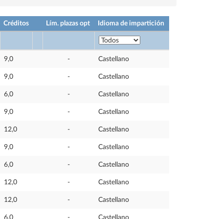
Créditos
Lím. plazas opt
Idioma de impartición
9,0
-
Castellano
9,0
-
Castellano
6,0
-
Castellano
9,0
-
Castellano
12,0
-
Castellano
9,0
-
Castellano
6,0
-
Castellano
12,0
-
Castellano
12,0
-
Castellano
6,0
-
Castellano