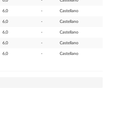
6,0
-
Castellano
6,0
-
Castellano
6,0
-
Castellano
6,0
-
Castellano
6,0
-
Castellano
6,0
-
Castellano