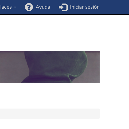
laces
Ayuda
Iniciar sesión