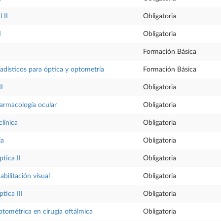
 II
Obligatoria
I
Obligatoria
Formación Básica
dísticos para óptica y optometría
Formación Básica
I
Obligatoria
farmacología ocular
Obligatoria
línica
Obligatoria
ía
Obligatoria
ptica II
Obligatoria
abilitación visual
Obligatoria
tica III
Obligatoria
tométrica en cirugía oftálmica
Obligatoria