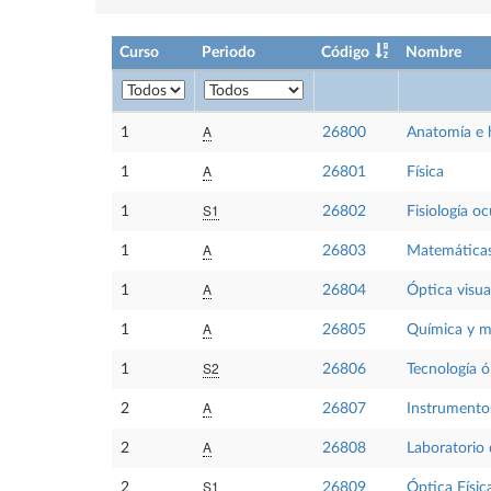
Curso
Periodo
Código
Nombre
A
1
26800
Anatomía e h
A
1
26801
Física
S1
1
26802
Fisiología oc
A
1
26803
Matemática
A
1
26804
Óptica visual
A
1
26805
Química y ma
S2
1
26806
Tecnología ó
A
2
26807
Instrumento
A
2
26808
Laboratorio
S1
2
26809
Óptica Físic