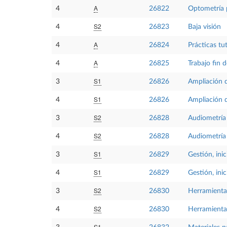
A
4
26822
Optometría 
S2
4
26823
Baja visión
A
4
26824
Prácticas tu
A
4
26825
Trabajo fin 
S1
3
26826
Ampliación d
S1
4
26826
Ampliación d
S2
3
26828
Audiometría 
S2
4
26828
Audiometría 
S1
3
26829
Gestión, ini
S1
4
26829
Gestión, ini
S2
3
26830
Herramientas
S2
4
26830
Herramientas
S1