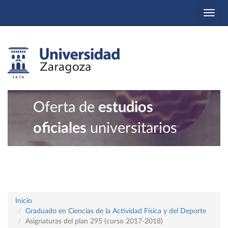
Togg
navi
Oferta de
estudios
oficiales
universitarios
Inicio
Graduado en Ciencias de la Actividad Física y del Deporte
Asignaturas del plan 295 (curso 2017-2018)