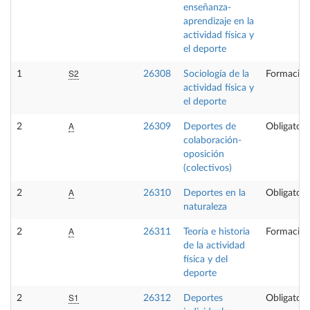
enseñanza-
aprendizaje en la
actividad física y
el deporte
S2
1
26308
Sociología de la
Formación
actividad física y
el deporte
A
2
26309
Deportes de
Obligatori
colaboración-
oposición
(colectivos)
A
2
26310
Deportes en la
Obligatori
naturaleza
A
2
26311
Teoría e historia
Formación
de la actividad
física y del
deporte
S1
2
26312
Deportes
Obligatori