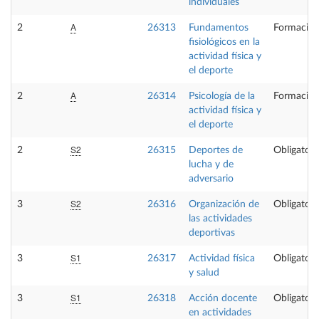
individuales
A
2
26313
Fundamentos
Formación
fisiológicos en la
actividad física y
el deporte
A
2
26314
Psicología de la
Formación
actividad física y
el deporte
S2
2
26315
Deportes de
Obligatori
lucha y de
adversario
S2
3
26316
Organización de
Obligatori
las actividades
deportivas
S1
3
26317
Actividad física
Obligatori
y salud
S1
3
26318
Acción docente
Obligatori
en actividades