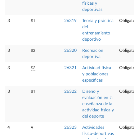
físicas y
deportivas
S1
3
26319
Teoría y práctica
Obligatori
del
entrenamiento
deportivo
S2
3
26320
Recreación
Obligatori
deportiva
S2
3
26321
Actividad física
Obligatori
y poblaciones
específicas
S1
3
26322
Diseño y
Obligatori
evaluación en la
enseñanza de la
actividad física y
del deporte
A
4
26323
Actividades
Obligatori
físico-deportivas