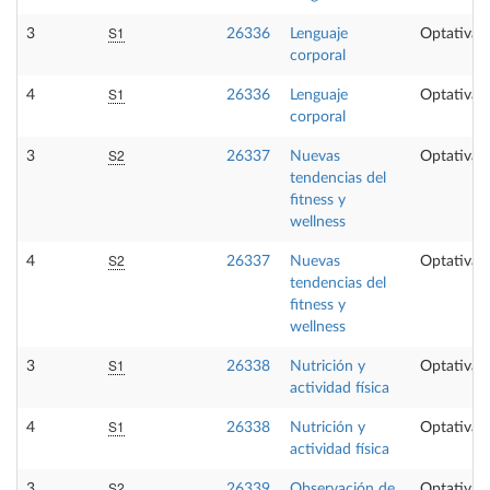
S1
3
26336
Lenguaje
Optativa
corporal
S1
4
26336
Lenguaje
Optativa
corporal
S2
3
26337
Nuevas
Optativa
tendencias del
fitness y
wellness
S2
4
26337
Nuevas
Optativa
tendencias del
fitness y
wellness
S1
3
26338
Nutrición y
Optativa
actividad física
S1
4
26338
Nutrición y
Optativa
actividad física
S2
3
26339
Observación de
Optativa