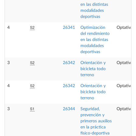
en las distintas
modalidades
deportivas
S2
4
26341
Optimización
Optativa
del rendimiento
en las distintas
modalidades
deportivas
S2
3
26342
Orientación y
Optativa
bicicleta todo
terreno
S2
4
26342
Orientación y
Optativa
bicicleta todo
terreno
S1
3
26344
Seguridad,
Optativa
prevención y
primeros auxilios
en la práctica
físico-deportiva