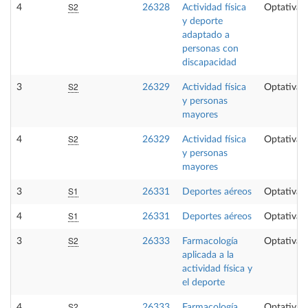
S2
4
26328
Actividad física
Optativa
y deporte
adaptado a
personas con
discapacidad
S2
3
26329
Actividad física
Optativa
y personas
mayores
S2
4
26329
Actividad física
Optativa
y personas
mayores
S1
3
26331
Deportes aéreos
Optativa
S1
4
26331
Deportes aéreos
Optativa
S2
3
26333
Farmacología
Optativa
aplicada a la
actividad física y
el deporte
S2
4
26333
Farmacología
Optativa