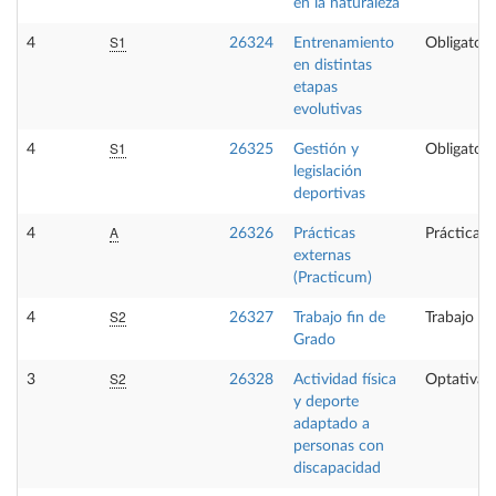
en la naturaleza
S1
4
26324
Entrenamiento
Obligatori
en distintas
etapas
evolutivas
S1
4
26325
Gestión y
Obligatori
legislación
deportivas
A
4
26326
Prácticas
Prácticas 
externas
(Practicum)
S2
4
26327
Trabajo fin de
Trabajo fi
Grado
S2
3
26328
Actividad física
Optativa
y deporte
adaptado a
personas con
discapacidad