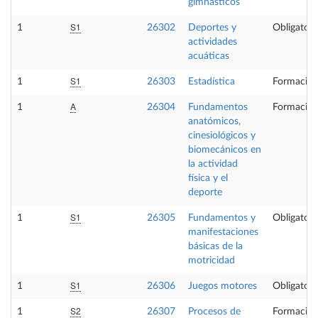
gimnásticos
S1
1
26302
Deportes y
Obligatori
actividades
acuáticas
S1
1
26303
Estadística
Formación
A
1
26304
Fundamentos
Formación
anatómicos,
cinesiológicos y
biomecánicos en
la actividad
física y el
deporte
S1
1
26305
Fundamentos y
Obligatori
manifestaciones
básicas de la
motricidad
S1
1
26306
Juegos motores
Obligatori
S2
1
26307
Procesos de
Formación