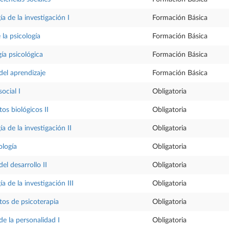
a de la investigación I
Formación Básica
 la psicología
Formación Básica
ía psicológica
Formación Básica
del aprendizaje
Formación Básica
social I
Obligatoria
s biológicos II
Obligatoria
a de la investigación II
Obligatoria
logía
Obligatoria
del desarrollo II
Obligatoria
 de la investigación III
Obligatoria
os de psicoterapia
Obligatoria
de la personalidad I
Obligatoria