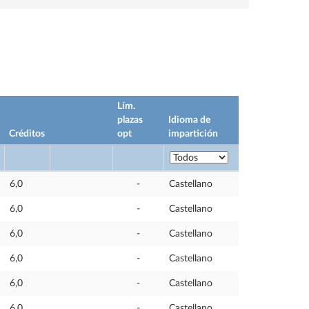
Lím.
plazas
Idioma de
Créditos
opt
impartición
6,0
-
Castellano
6,0
-
Castellano
6,0
-
Castellano
6,0
-
Castellano
6,0
-
Castellano
6,0
-
Castellano