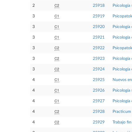
C2
2
25918
Psicología s
C1
3
25919
Psicopatol
C1
3
25920
Psicología
C1
3
25921
Psicología
C2
3
25922
Psicopatolo
C2
3
25923
Psicología
C2
3
25924
Psicología 
C1
4
25925
Nuevos enf
C1
4
25926
Psicología 
C1
4
25927
Psicología
C2
4
25928
Practicum
C2
4
25929
Trabajo fi