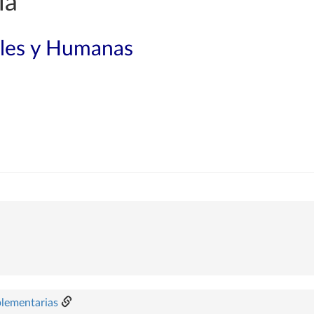
ía
ales y Humanas
plementarias