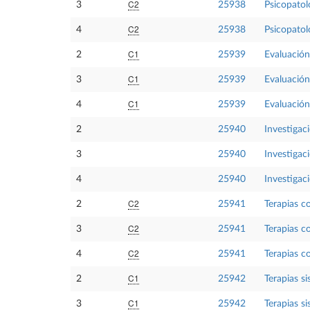
C2
3
25938
Psicopatolo
C2
4
25938
Psicopatolo
C1
2
25939
Evaluación
C1
3
25939
Evaluación
C1
4
25939
Evaluación
2
25940
Investigac
3
25940
Investigac
4
25940
Investigac
C2
2
25941
Terapias c
C2
3
25941
Terapias c
C2
4
25941
Terapias c
C1
2
25942
Terapias si
C1
3
25942
Terapias si