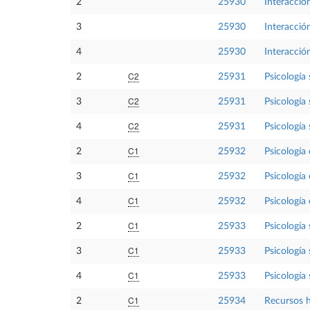
2
25930
Interacció
3
25930
Interacció
4
25930
Interacció
C2
2
25931
Psicología 
C2
3
25931
Psicología 
C2
4
25931
Psicología 
C1
2
25932
Psicología
C1
3
25932
Psicología
C1
4
25932
Psicología
C1
2
25933
Psicología 
C1
3
25933
Psicología 
C1
4
25933
Psicología 
C1
2
25934
Recursos 