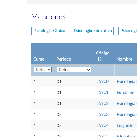
Menciones
Psicología Clínica
Psicología Educativa
Psicologí
Código
Curso
Periodo
Nombre
C1
1
25900
Psicología 
C1
1
25901
Fundamento
C1
1
25902
Psicología
C2
1
25903
Psicología
C2
1
25904
Lingüística
C2
1
25905
Filosofía y