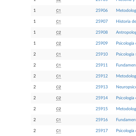
C1
1
25906
Metodologí
C1
1
25907
Historia de
C2
1
25908
Antropolog
C2
1
25909
Psicología 
C1
2
25910
Psicología 
C1
2
25911
Fundamento
C1
2
25912
Metodologí
C2
2
25913
Neuropsico
C2
2
25914
Psicología 
C2
2
25915
Metodología
C1
2
25916
Fundament
C1
2
25917
Psicología 