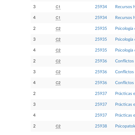
C1
3
25934
Recursos 
C1
4
25934
Recursos 
C2
2
25935
Psicología 
C2
3
25935
Psicología 
C2
4
25935
Psicología 
C2
2
25936
Conflictos
C2
3
25936
Conflictos
C2
4
25936
Conflictos
2
25937
Prácticas e
3
25937
Prácticas e
4
25937
Prácticas e
C2
2
25938
Psicopatolo