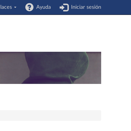
laces
Ayuda
Iniciar sesión