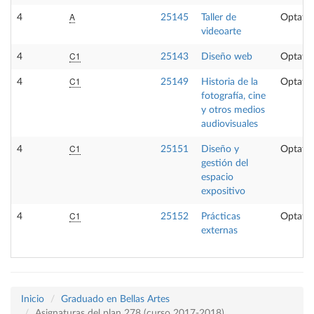
A
4
25145
Taller de
Optativ
videoarte
C1
4
25143
Diseño web
Optativ
C1
4
25149
Historia de la
Optativ
fotografía, cine
y otros medios
audiovisuales
C1
4
25151
Diseño y
Optativ
gestión del
espacio
expositivo
C1
4
25152
Prácticas
Optativ
externas
Inicio
Graduado en Bellas Artes
Asignaturas del plan 278 (curso 2017-2018)