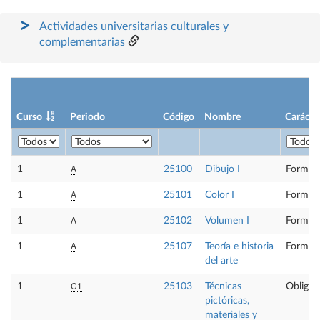
Actividades universitarias culturales y
complementarias
Curso
Periodo
Código
Nombre
Carácte
A
1
25100
Dibujo I
Formaci
A
1
25101
Color I
Formaci
A
1
25102
Volumen I
Formaci
A
1
25107
Teoría e historia
Formaci
del arte
C1
1
25103
Técnicas
Obligat
pictóricas,
materiales y