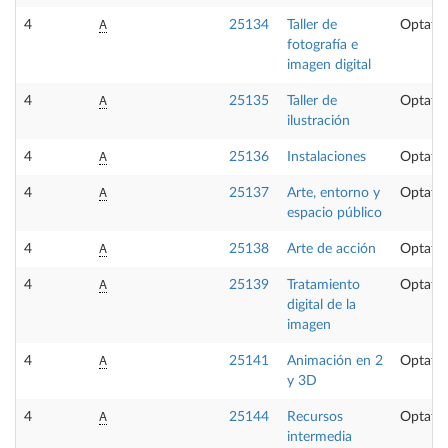
A
4
25134
Taller de
Optativ
fotografía e
imagen digital
A
4
25135
Taller de
Optativ
ilustración
A
4
25136
Instalaciones
Optativ
A
4
25137
Arte, entorno y
Optativ
espacio público
A
4
25138
Arte de acción
Optativ
A
4
25139
Tratamiento
Optativ
digital de la
imagen
A
4
25141
Animación en 2
Optativ
y 3D
A
4
25144
Recursos
Optativ
intermedia