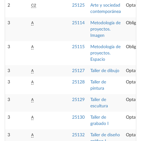
C2
2
25125
Arte y sociedad
Optativ
contemporánea
A
3
25114
Metodología de
Obligat
proyectos.
Imagen
A
3
25115
Metodología de
Obligat
proyectos.
Espacio
A
3
25127
Taller de dibujo
Optativ
A
3
25128
Taller de
Optativ
pintura
A
3
25129
Taller de
Optativ
escultura
A
3
25130
Taller de
Optativ
grabado I
A
3
25132
Taller de diseño
Optativ