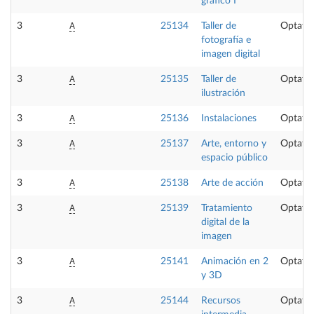
gráfico I
A
3
25134
Taller de
Optativ
fotografía e
imagen digital
A
3
25135
Taller de
Optativ
ilustración
A
3
25136
Instalaciones
Optativ
A
3
25137
Arte, entorno y
Optativ
espacio público
A
3
25138
Arte de acción
Optativ
A
3
25139
Tratamiento
Optativ
digital de la
imagen
A
3
25141
Animación en 2
Optativ
y 3D
A
3
25144
Recursos
Optativ