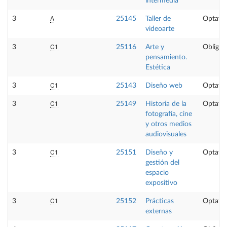
intermedia
A
3
25145
Taller de
Optativ
videoarte
C1
3
25116
Arte y
Obligat
pensamiento.
Estética
C1
3
25143
Diseño web
Optativ
C1
3
25149
Historia de la
Optativ
fotografía, cine
y otros medios
audiovisuales
C1
3
25151
Diseño y
Optativ
gestión del
espacio
expositivo
C1
3
25152
Prácticas
Optativ
externas