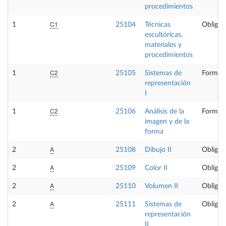
procedimientos
C1
1
25104
Técnicas
Obligat
escultóricas,
materiales y
procedimientos
C2
1
25105
Sistemas de
Formaci
representación
I
C2
1
25106
Análisis de la
Formaci
imagen y de la
forma
A
2
25108
Dibujo II
Obligat
A
2
25109
Color II
Obligat
A
2
25110
Volumen II
Obligat
A
2
25111
Sistemas de
Obligat
representación
II