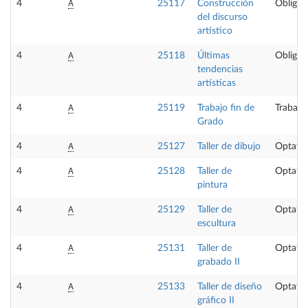
A
4
25117
Construcción
Obligat
del discurso
artístico
A
4
25118
Últimas
Obligat
tendencias
artísticas
A
4
25119
Trabajo fin de
Trabajo
Grado
A
4
25127
Taller de dibujo
Optativ
A
4
25128
Taller de
Optativ
pintura
A
4
25129
Taller de
Optativ
escultura
A
4
25131
Taller de
Optativ
grabado II
A
4
25133
Taller de diseño
Optativ
gráfico II