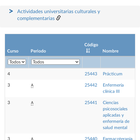
Actividades universitarias culturales y
complementarias
Código
Curso
Periodo
Nombre
C
4
25443
Prácticum
P
A
3
25442
Enfermería
O
clínica III
A
3
25441
Ciencias
O
psicosociales
aplicadas y
enfermería de
salud mental
A
3
25440
Farmacoterapia
O