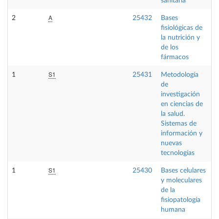
sanitaria
A
2
25432
Bases
F
fisiológicas de
la nutrición y
de los
fármacos
S1
1
25431
Metodología
F
de
investigación
en ciencias de
la salud.
Sistemas de
información y
nuevas
tecnologías
S1
1
25430
Bases celulares
F
y moleculares
de la
fisiopatología
humana