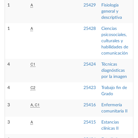
A
1
25429
Fisiología
F
general y
descriptiva
A
1
25428
Ciencias
F
psicosociales,
culturales y
habilidades de
comunicación
C1
4
25424
Técnicas
O
diagnósticas
por la imagen
C2
4
25423
Trabajo fin de
T
Grado
A, C1
3
25416
Enfermería
O
comunitaria II
A
3
25415
Estancias
P
clínicas II