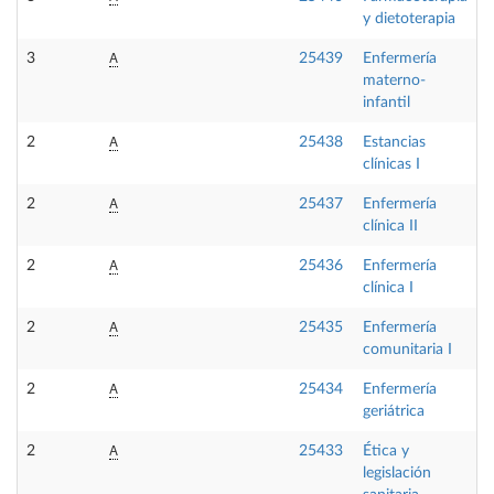
y dietoterapia
A
3
25439
Enfermería
O
materno-
infantil
A
2
25438
Estancias
P
clínicas I
A
2
25437
Enfermería
O
clínica II
A
2
25436
Enfermería
O
clínica I
A
2
25435
Enfermería
O
comunitaria I
A
2
25434
Enfermería
O
geriátrica
A
2
25433
Ética y
F
legislación