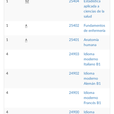
S2
1
25404
Estadística
F
aplicada a
ciencias de la
salud
A
1
25402
Fundamentos
O
de enfermería
A
1
25401
Anatomía
F
humana
4
24903
Idioma
O
moderno
Italiano B1
4
24902
Idioma
O
moderno
Alemán B1
4
24901
Idioma
O
moderno
Francés B1
4
24900
Idioma
O