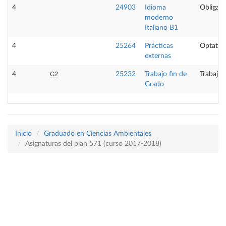
4
24903
Idioma
Obligato
moderno
Italiano B1
4
25264
Prácticas
Optativ
externas
C2
4
25232
Trabajo fin de
Trabajo 
Grado
Inicio
Graduado en Ciencias Ambientales
Asignaturas del plan 571 (curso 2017-2018)