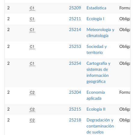
C1
2
25209
Estadística
Formaci
C1
2
25211
Ecología I
Obligato
C1
2
25214
Meteorología y
Obligato
climatología
C1
2
25253
Sociedad y
Obligato
territorio
C1
2
25254
Cartografía y
Obligato
sistemas de
información
geográfica
C2
2
25204
Economía
Formaci
aplicada
C2
2
25215
Ecología II
Obligato
C2
2
25218
Degradación y
Obligato
contaminación
de suelos