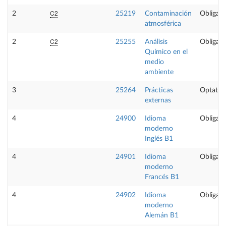
C2
2
25219
Contaminación
Obligato
atmosférica
C2
2
25255
Análisis
Obligato
Químico en el
medio
ambiente
3
25264
Prácticas
Optativ
externas
4
24900
Idioma
Obligato
moderno
Inglés B1
4
24901
Idioma
Obligato
moderno
Francés B1
4
24902
Idioma
Obligato
moderno
Alemán B1