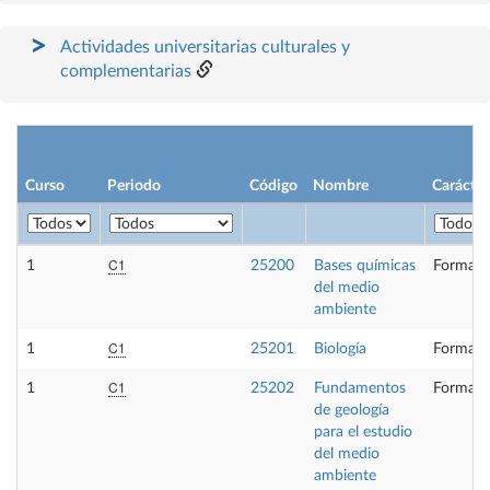
Actividades universitarias culturales y
complementarias
Curso
Periodo
Código
Nombre
Carácter
C1
1
25200
Bases químicas
Formaci
del medio
ambiente
C1
1
25201
Biología
Formaci
C1
1
25202
Fundamentos
Formaci
de geología
para el estudio
del medio
ambiente