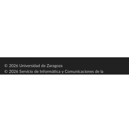
© 2026 Universidad de Zaragoza
© 2026 Servicio de Informática y Comunicaciones de la
Universidad de Zaragoza (
SICUZ
)
Universidad de Zaragoza
C/ Pedro Cerbuna, 12
ES-50009 Zaragoza
España / Spain
Tel: +34 976761000
ciu@unizar.es
Q-5018001-G