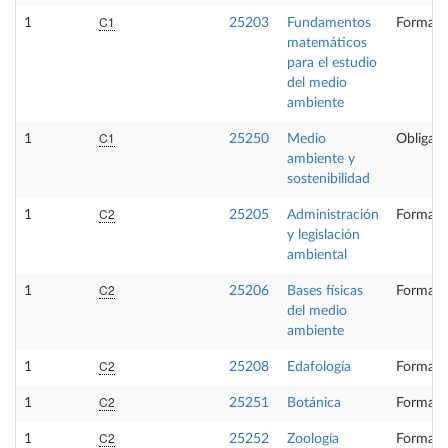
C1
1
25203
Fundamentos
Formaci
matemáticos
para el estudio
del medio
ambiente
C1
1
25250
Medio
Obligato
ambiente y
sostenibilidad
C2
1
25205
Administración
Formaci
y legislación
ambiental
C2
1
25206
Bases físicas
Formaci
del medio
ambiente
C2
1
25208
Edafología
Formaci
C2
1
25251
Botánica
Formaci
C2
1
25252
Zoología
Formaci