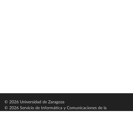
© 2026 Universidad de Zaragoza
© 2026 Servicio de Informática y Comunicaciones de la
Universidad de Zaragoza (
SICUZ
)
Universidad de Zaragoza
C/ Pedro Cerbuna, 12
ES-50009 Zaragoza