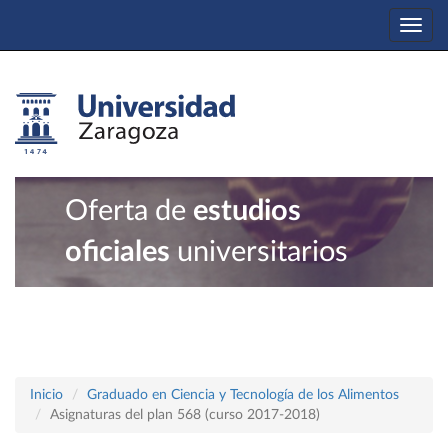
Togg
navi
Oferta de
estudios
oficiales
universitarios
Inicio
Graduado en Ciencia y Tecnología de los Alimentos
Asignaturas del plan 568 (curso 2017-2018)