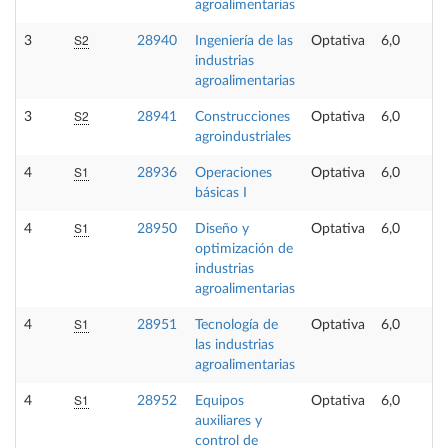
agroalimentarias
S2
3
28940
Ingeniería de las
Optativa
6,0
industrias
agroalimentarias
S2
3
28941
Construcciones
Optativa
6,0
agroindustriales
S1
4
28936
Operaciones
Optativa
6,0
básicas I
S1
4
28950
Diseño y
Optativa
6,0
optimización de
industrias
agroalimentarias
S1
4
28951
Tecnología de
Optativa
6,0
las industrias
agroalimentarias
S1
4
28952
Equipos
Optativa
6,0
auxiliares y
control de