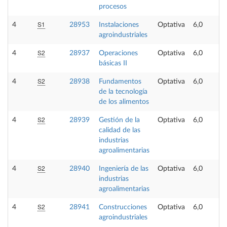
procesos
S1
4
28953
Instalaciones
Optativa
6,0
agroindustriales
S2
4
28937
Operaciones
Optativa
6,0
básicas II
S2
4
28938
Fundamentos
Optativa
6,0
de la tecnología
de los alimentos
S2
4
28939
Gestión de la
Optativa
6,0
calidad de las
industrias
agroalimentarias
S2
4
28940
Ingeniería de las
Optativa
6,0
industrias
agroalimentarias
S2
4
28941
Construcciones
Optativa
6,0
agroindustriales