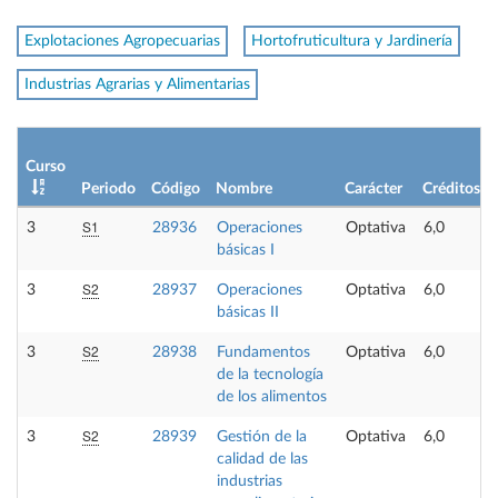
Explotaciones Agropecuarias
Hortofruticultura y Jardinería
Industrias Agrarias y Alimentarias
Curso
Periodo
Código
Nombre
Carácter
Créditos
S1
3
28936
Operaciones
Optativa
6,0
básicas I
S2
3
28937
Operaciones
Optativa
6,0
básicas II
S2
3
28938
Fundamentos
Optativa
6,0
de la tecnología
de los alimentos
S2
3
28939
Gestión de la
Optativa
6,0
calidad de las
industrias