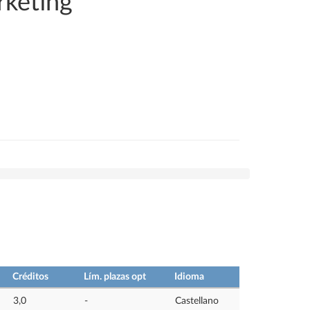
rketing
Créditos
Lím. plazas opt
Idioma
3,0
-
Castellano