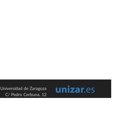
Universidad de Zaragoza
C/ Pedro Cerbuna, 12
ES-50009 Zaragoza
España / Spain
Tel: +34 976761000
ciu@unizar.es
Q-5018001-G