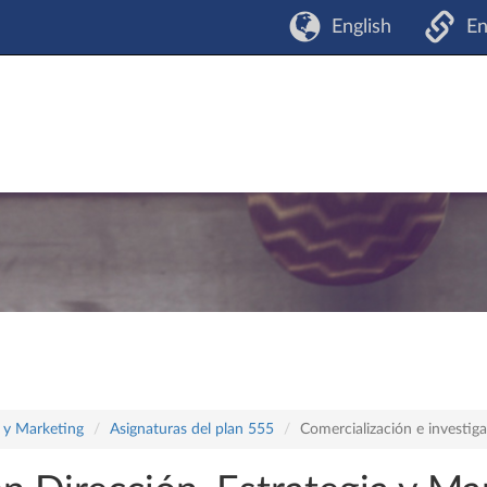
English
En
a y Marketing
Asignaturas del plan 555
Comercialización e investi