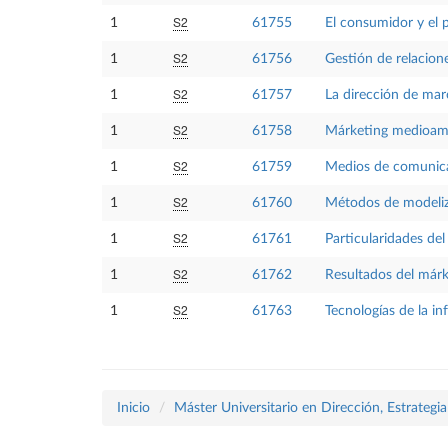
S2
1
61755
El consumidor y el 
S2
1
61756
Gestión de relacione
S2
1
61757
La dirección de mar
S2
1
61758
Márketing medioam
S2
1
61759
Medios de comunica
S2
1
61760
Métodos de modeli
S2
1
61761
Particularidades de
S2
1
61762
Resultados del márk
S2
1
61763
Tecnologías de la i
Inicio
Máster Universitario en Dirección, Estrategi