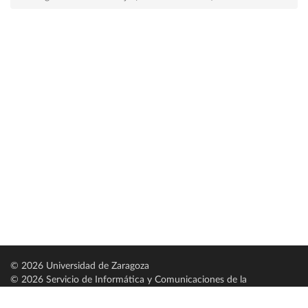
© 2026 Universidad de Zaragoza
© 2026 Servicio de Informática y Comunicaciones de la
Universidad de Zaragoza (
SICUZ
)
Universidad de Zaragoza