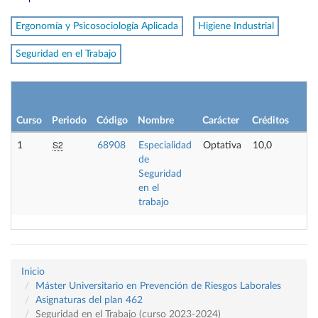
Ergonomía y Psicosociología Aplicada
Higiene Industrial
Seguridad en el Trabajo
L
p
Curso
Periodo
Código
Nombre
Carácter
Créditos
o
S2
1
68908
Especialidad
Optativa
10,0
-
de
Seguridad
en el
trabajo
Inicio
Máster Universitario en Prevención de Riesgos Laborales
Asignaturas del plan 462
Seguridad en el Trabajo (curso 2023-2024)