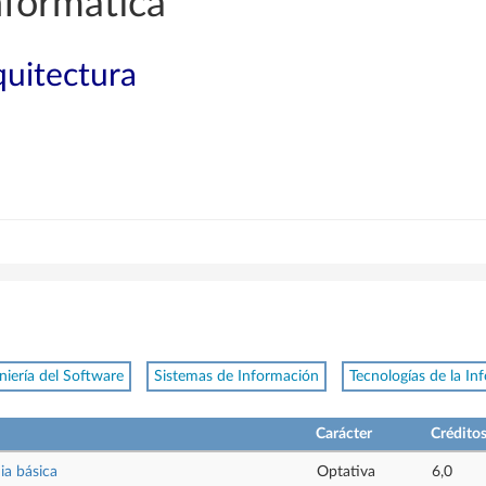
nformática
quitectura
niería del Software
Sistemas de Información
Tecnologías de la In
Carácter
Crédito
ia básica
Optativa
6,0