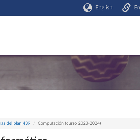
English
En
ras del plan 439
Computación (curso 2023-2024)