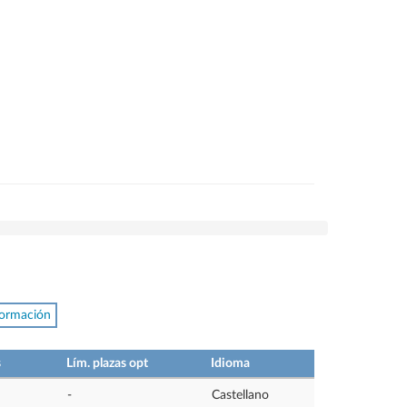
formación
s
Lím. plazas opt
Idioma
-
Castellano