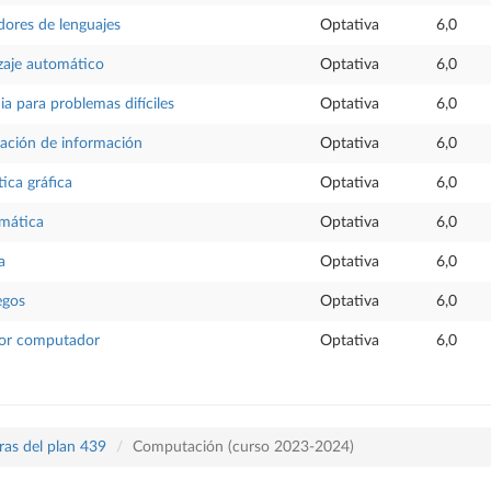
dores de lenguajes
Optativa
6,0
zaje automático
Optativa
6,0
ia para problemas difíciles
Optativa
6,0
ación de información
Optativa
6,0
ica gráfica
Optativa
6,0
rmática
Optativa
6,0
a
Optativa
6,0
egos
Optativa
6,0
por computador
Optativa
6,0
ras del plan 439
Computación (curso 2023-2024)