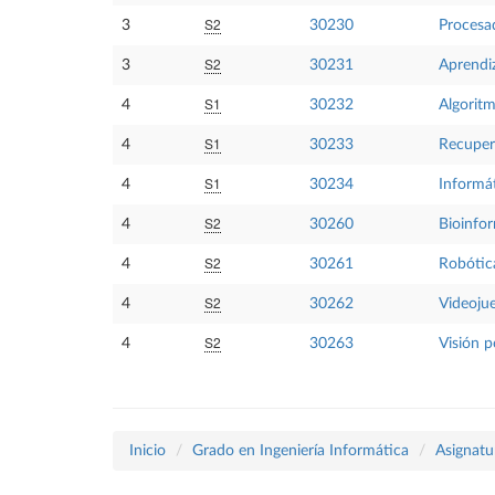
S2
3
30230
Procesa
S2
3
30231
Aprendi
S1
4
30232
Algoritm
S1
4
30233
Recuper
S1
4
30234
Informát
S2
4
30260
Bioinfo
S2
4
30261
Robótic
S2
4
30262
Videoju
S2
4
30263
Visión 
Inicio
Grado en Ingeniería Informática
Asignatu