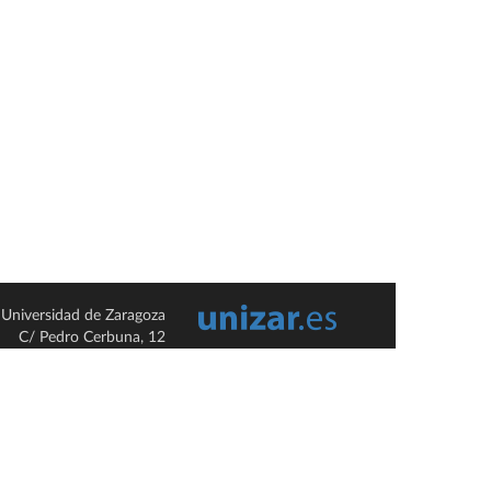
Universidad de Zaragoza
C/ Pedro Cerbuna, 12
ES-50009 Zaragoza
España / Spain
Tel: +34 976761000
ciu@unizar.es
Q-5018001-G