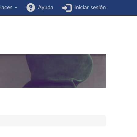
laces
Ayuda
Iniciar sesión