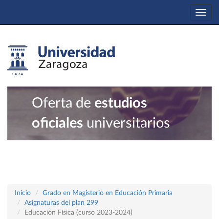
Togg
navi
Oferta de
estudios
oficiales
universitarios
Inicio
Grado en Magisterio en Educación Primaria
Asignaturas del plan 299
Educación Física (curso 2023-2024)