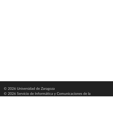
© 2026 Universidad de Zaragoza
© 2026 Servicio de Informática y Comunicaciones de la
Universidad de Zaragoza (
SICUZ
)
Universidad de Zaragoza
C/ Pedro Cerbuna, 12