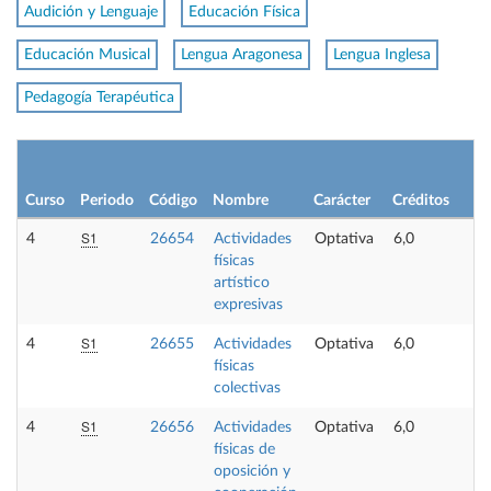
Audición y Lenguaje
Educación Física
Educación Musical
Lengua Aragonesa
Lengua Inglesa
Pedagogía Terapéutica
L
p
Curso
Periodo
Código
Nombre
Carácter
Créditos
o
S1
4
26654
Actividades
Optativa
6,0
-
físicas
artístico
expresivas
S1
4
26655
Actividades
Optativa
6,0
-
físicas
colectivas
S1
4
26656
Actividades
Optativa
6,0
-
físicas de
oposición y