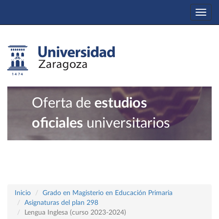
Togg
navi
Oferta de
estudios
oficiales
universitarios
Inicio
Grado en Magisterio en Educación Primaria
Asignaturas del plan 298
Lengua Inglesa (curso 2023-2024)