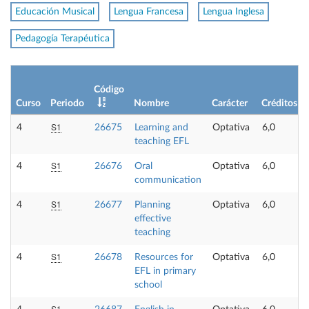
Educación Musical
Lengua Francesa
Lengua Inglesa
Pedagogía Terapéutica
Código
Curso
Periodo
Nombre
Carácter
Créditos
S1
4
26675
Learning and
Optativa
6,0
teaching EFL
S1
4
26676
Oral
Optativa
6,0
communication
S1
4
26677
Planning
Optativa
6,0
effective
teaching
S1
4
26678
Resources for
Optativa
6,0
EFL in primary
school
S1