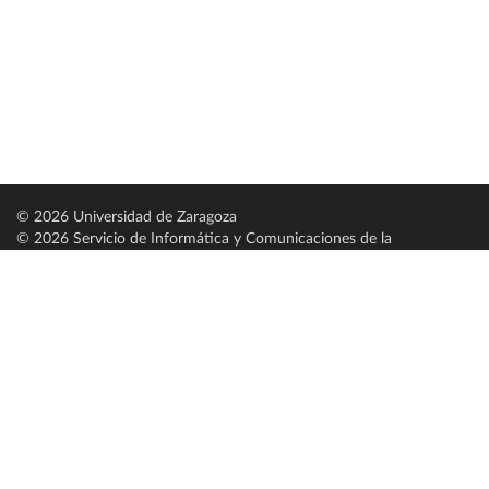
© 2026 Universidad de Zaragoza
© 2026 Servicio de Informática y Comunicaciones de la
Universidad de Zaragoza (
SICUZ
)
Universidad de Zaragoza
C/ Pedro Cerbuna, 12
ES-50009 Zaragoza
España / Spain
Tel: +34 976761000
ciu@unizar.es
Q-5018001-G