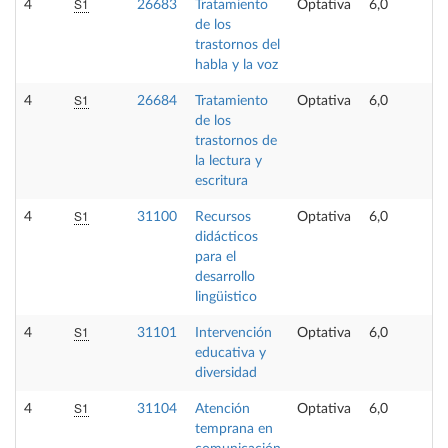
S1
4
26683
Tratamiento
Optativa
6,0
de los
trastornos del
habla y la voz
S1
4
26684
Tratamiento
Optativa
6,0
de los
trastornos de
la lectura y
escritura
S1
4
31100
Recursos
Optativa
6,0
didácticos
para el
desarrollo
lingüistico
S1
4
31101
Intervención
Optativa
6,0
educativa y
diversidad
S1
4
31104
Atención
Optativa
6,0
temprana en