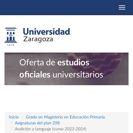
Togg
navi
Oferta de
estudios
oficiales
universitarios
Inicio
Grado en Magisterio en Educación Primaria
Asignaturas del plan 298
Audición y Lenguaje (curso 2023-2024)