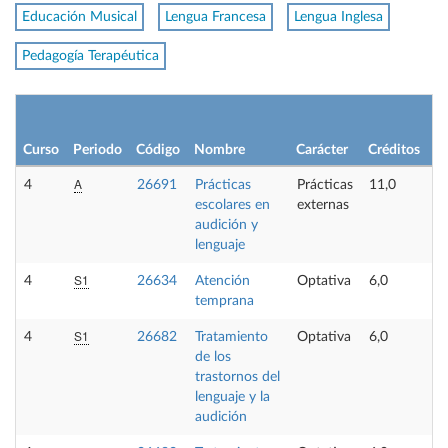
Educación Musical
Lengua Francesa
Lengua Inglesa
Pedagogía Terapéutica
Curso
Periodo
Código
Nombre
Carácter
Créditos
A
4
26691
Prácticas
Prácticas
11,0
escolares en
externas
audición y
lenguaje
S1
4
26634
Atención
Optativa
6,0
temprana
S1
4
26682
Tratamiento
Optativa
6,0
de los
trastornos del
lenguaje y la
audición