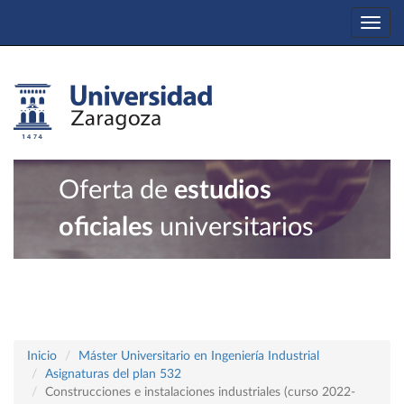
Togg
navi
Oferta de
estudios
oficiales
universitarios
Inicio
Máster Universitario en Ingeniería Industrial
Asignaturas del plan 532
Construcciones e instalaciones industriales (curso 2022-