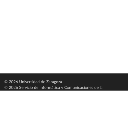
© 2026 Universidad de Zaragoza
© 2026 Servicio de Informática y Comunicaciones de la
Universidad de Zaragoza (
SICUZ
)
Universidad de Zaragoza
C/ Pedro Cerbuna, 12
ES-50009 Zaragoza
España / Spain
Tel: +34 976761000
ciu@unizar.es