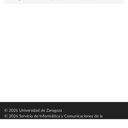
© 2026 Universidad de Zaragoza
© 2026 Servicio de Informática y Comunicaciones de la
Universidad de Zaragoza (
SICUZ
)
Universidad de Zaragoza