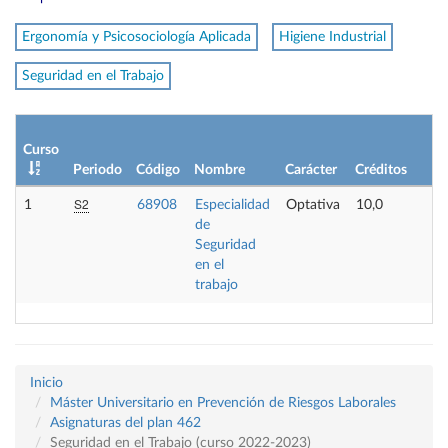
Ergonomía y Psicosociología Aplicada
Higiene Industrial
Seguridad en el Trabajo
L
Curso
p
Periodo
Código
Nombre
Carácter
Créditos
o
S2
1
68908
Especialidad
Optativa
10,0
-
de
Seguridad
en el
trabajo
Inicio
Máster Universitario en Prevención de Riesgos Laborales
Asignaturas del plan 462
Seguridad en el Trabajo (curso 2022-2023)