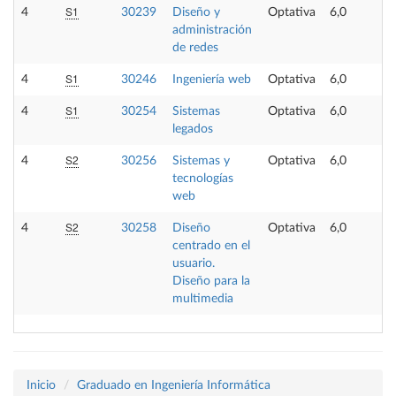
S1
4
30239
Diseño y
Optativa
6,0
administración
de redes
S1
4
30246
Ingeniería web
Optativa
6,0
S1
4
30254
Sistemas
Optativa
6,0
legados
S2
4
30256
Sistemas y
Optativa
6,0
tecnologías
web
S2
4
30258
Diseño
Optativa
6,0
centrado en el
usuario.
Diseño para la
multimedia
Inicio
Graduado en Ingeniería Informática