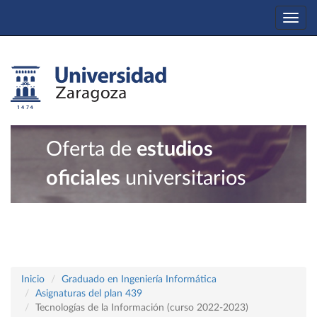
Togg
navi
Oferta de
estudios
oficiales
universitarios
Inicio
Graduado en Ingeniería Informática
Asignaturas del plan 439
Tecnologías de la Información (curso 2022-2023)