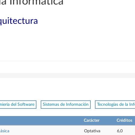
a Informática
quitectura
niería del Software
Sistemas de Información
Tecnologías de la In
Carácter
Créditos
básica
Optativa
6,0