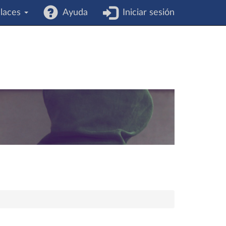
laces
Ayuda
Iniciar sesión