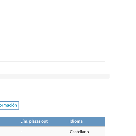
formación
Lím. plazas opt
Idioma
-
Castellano