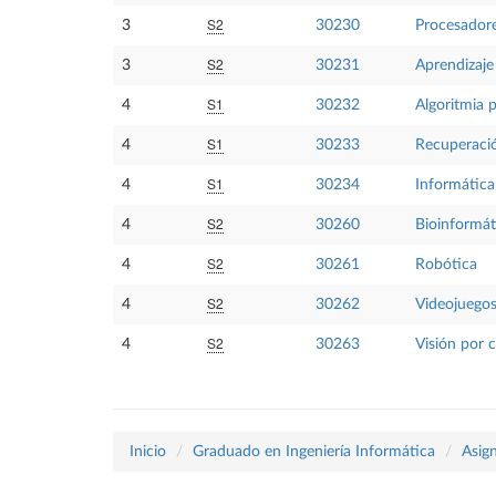
S2
3
30230
Procesadore
S2
3
30231
Aprendizaje
S1
4
30232
Algoritmia p
S1
4
30233
Recuperaci
S1
4
30234
Informática
S2
4
30260
Bioinformát
S2
4
30261
Robótica
S2
4
30262
Videojuego
S2
4
30263
Visión por
Inicio
Graduado en Ingeniería Informática
Asig