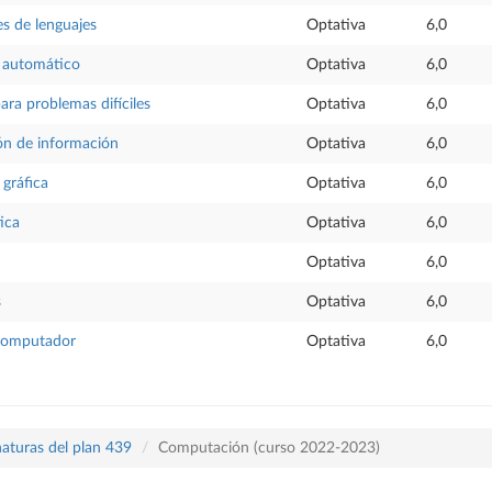
s de lenguajes
Optativa
6,0
 automático
Optativa
6,0
ara problemas difíciles
Optativa
6,0
ón de información
Optativa
6,0
 gráfica
Optativa
6,0
ica
Optativa
6,0
Optativa
6,0
s
Optativa
6,0
 computador
Optativa
6,0
naturas del plan 439
Computación (curso 2022-2023)