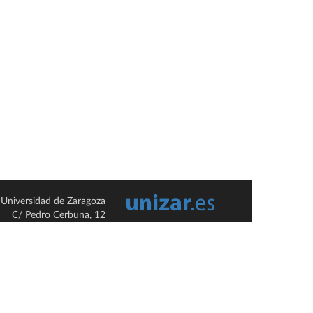
Universidad de Zaragoza
C/ Pedro Cerbuna, 12
ES-50009 Zaragoza
España / Spain
Tel: +34 976761000
ciu@unizar.es
Q-5018001-G