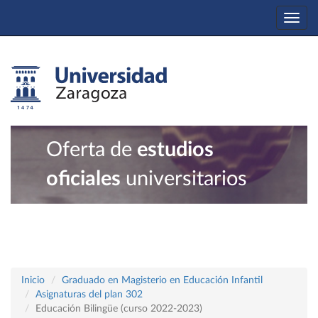
Togg
navi
Oferta de
estudios
oficiales
universitarios
Inicio
Graduado en Magisterio en Educación Infantil
Asignaturas del plan 302
Educación Bilingüe (curso 2022-2023)