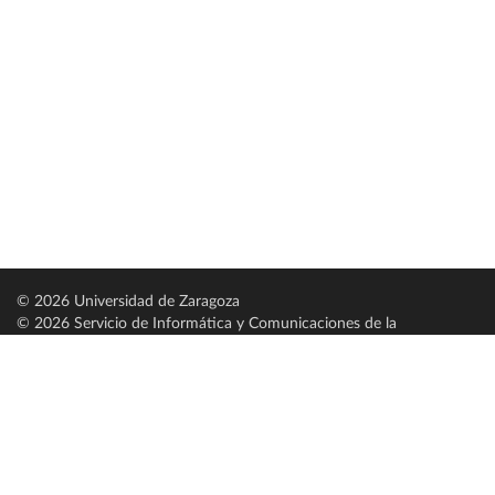
© 2026 Universidad de Zaragoza
© 2026 Servicio de Informática y Comunicaciones de la
Universidad de Zaragoza (
SICUZ
)
Universidad de Zaragoza
C/ Pedro Cerbuna, 12
ES-50009 Zaragoza
España / Spain
Tel: +34 976761000
ciu@unizar.es