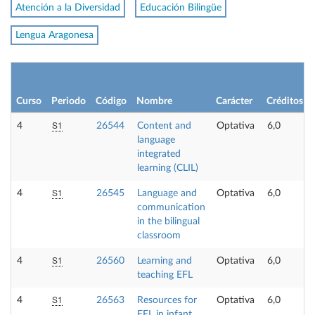
Atención a la Diversidad
Educación Bilingüe
Lengua Aragonesa
Curso
Periodo
Código
Nombre
Carácter
Créditos
S1
4
26544
Content and
Optativa
6,0
language
integrated
learning (CLIL)
S1
4
26545
Language and
Optativa
6,0
communication
in the bilingual
classroom
S1
4
26560
Learning and
Optativa
6,0
teaching EFL
S1
4
26563
Resources for
Optativa
6,0
EFL in infant