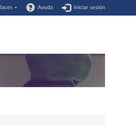
laces
Ayuda
Iniciar sesión