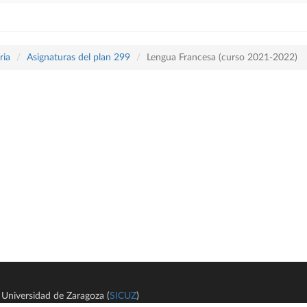
ria
Asignaturas del plan 299
Lengua Francesa (curso 2021-2022)
Universidad de Zaragoza (
SICUZ
)