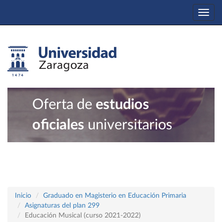
Togg
navi
Oferta de
estudios
oficiales
universitarios
Inicio
Graduado en Magisterio en Educación Primaria
Asignaturas del plan 299
Educación Musical (curso 2021-2022)