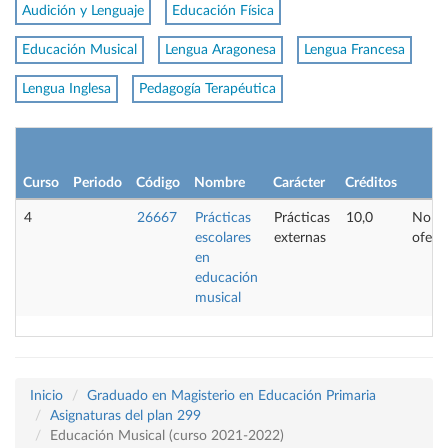
Audición y Lenguaje
Educación Física
Educación Musical
Lengua Aragonesa
Lengua Francesa
Lengua Inglesa
Pedagogía Terapéutica
Curso
Periodo
Código
Nombre
Carácter
Créditos
4
26667
Prácticas
Prácticas
10,0
No
escolares
externas
ofert
en
educación
musical
Inicio
Graduado en Magisterio en Educación Primaria
Asignaturas del plan 299
Educación Musical (curso 2021-2022)