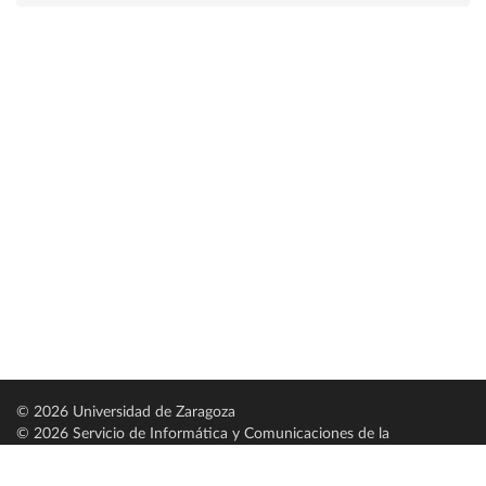
© 2026 Universidad de Zaragoza
© 2026 Servicio de Informática y Comunicaciones de la
Universidad de Zaragoza (
SICUZ
)
Universidad de Zaragoza