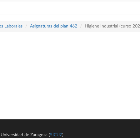
os Laborales
Asignaturas del plan 462
Higiene Industrial (curso 20
Universidad de Zaragoza (
SICUZ
)