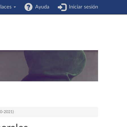
laces
Ayuda
Iniciar sesión
20-2021)