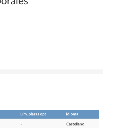
borales
Lím. plazas opt
Idioma
-
Castellano