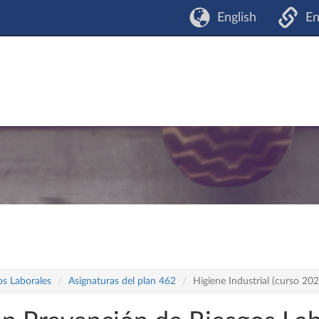
English
En
os Laborales
Asignaturas del plan 462
Higiene Industrial (curso 20