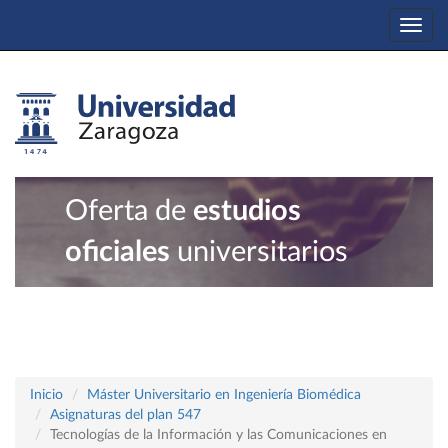
Togg
navi
Oferta de
estudios
oficiales
universitarios
Inicio
Máster Universitario en Ingeniería Biomédica
Asignaturas del plan 547
Tecnologías de la Información y las Comunicaciones en