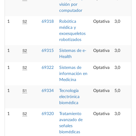
visión por
computador
S2
1
69318
Robótica
Optativa
3,0
médica y
exoesqueletos
robotizados
S2
1
69315
Sistemas de e-
Optativa
3,0
Health
S2
1
69322
Sistemas de
Optativa
3,0
información en
Medicina
S1
1
69334
Tecnología
Optativa
5,0
electrónica
biomédica
S2
1
69320
Tratamiento
Optativa
3,0
avanzado de
señales
biomédicas