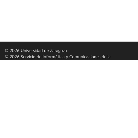
© 2026 Universidad de Zaragoza
© 2026 Servicio de Informática y Comunicaciones de la
Universidad de Zaragoza (
SICUZ
)
Universidad de Zaragoza
C/ Pedro Cerbuna, 12
ES-50009 Zaragoza
España / Spain
Tel: +34 976761000
ciu@unizar.es
Q-5018001-G
Servido por nodo: estudios