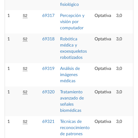
fisiológico
S2
1
69317
Percepción y
Optativa
3,0
visión por
computador
S2
1
69318
Robótica
Optativa
3,0
médica y
exoesqueletos
robotizados
S2
1
69319
Análisis de
Optativa
3,0
imágenes
médicas
S2
1
69320
Tratamiento
Optativa
3,0
avanzado de
señales
biomédicas
S2
1
69321
Técnicas de
Optativa
3,0
reconocimiento
de patrones