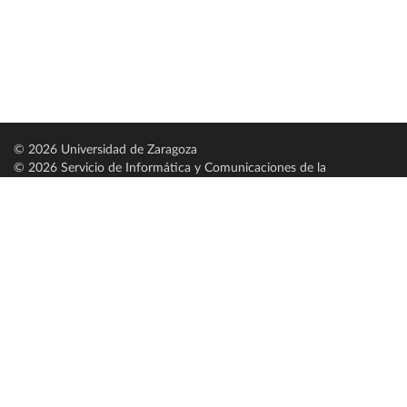
© 2026 Universidad de Zaragoza
© 2026 Servicio de Informática y Comunicaciones de la
Universidad de Zaragoza (
SICUZ
)
Universidad de Zaragoza
C/ Pedro Cerbuna, 12
ES-50009 Zaragoza
España / Spain
Tel: +34 976761000
ciu@unizar.es
Q-5018001-G
Servido por nodo: estudios