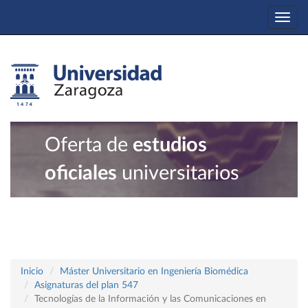
Togg
navi
Oferta de
estudios
oficiales
universitarios
Inicio
Máster Universitario en Ingeniería Biomédica
Asignaturas del plan 547
Tecnologías de la Información y las Comunicaciones en