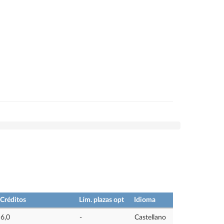
Créditos
Lím. plazas opt
Idioma
6,0
-
Castellano