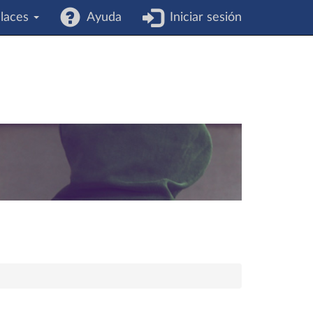
laces
Ayuda
Iniciar sesión