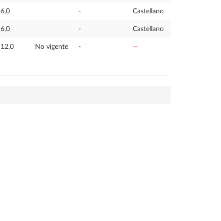
6,0
-
Castellano
6,0
-
Castellano
12,0
No vigente
-
—