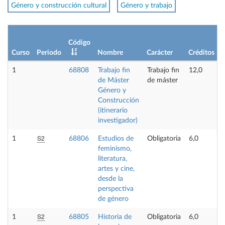
Género y construcción cultural
Género y trabajo
Código
Curso
Periodo
Nombre
Carácter
Créditos
1
68808
Trabajo fin
Trabajo fin
12,0
de Máster
de máster
Género y
Construcción
(itinerario
investigador)
S2
1
68806
Estudios de
Obligatoria
6,0
feminismo,
literatura,
artes y cine,
desde la
perspectiva
de género
S2
1
68805
Historia de
Obligatoria
6,0