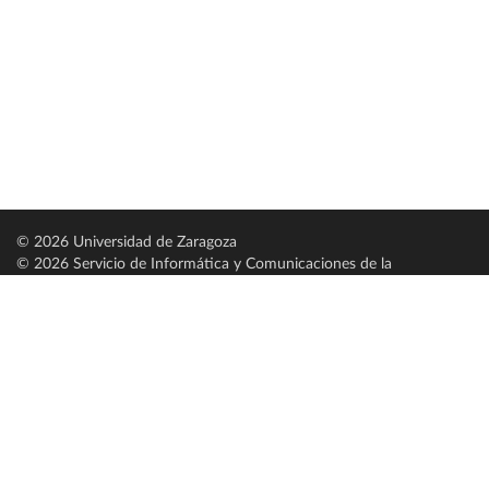
© 2026 Universidad de Zaragoza
© 2026 Servicio de Informática y Comunicaciones de la
Universidad de Zaragoza (
SICUZ
)
Universidad de Zaragoza
C/ Pedro Cerbuna, 12
ES-50009 Zaragoza
España / Spain
Tel: +34 976761000
ciu@unizar.es
Q-5018001-G