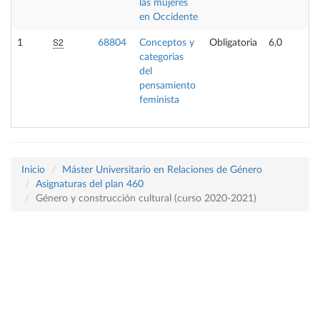
las mujeres
en Occidente
S2
1
68804
Conceptos y
Obligatoria
6,0
categorias
del
pensamiento
feminista
Inicio
Máster Universitario en Relaciones de Género
Asignaturas del plan 460
Género y construcción cultural (curso 2020-2021)