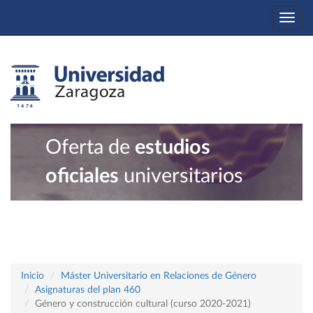
Togg
navi
Oferta de
estudios
oficiales
universitarios
Inicio
Máster Universitario en Relaciones de Género
Asignaturas del plan 460
Género y construcción cultural (curso 2020-2021)