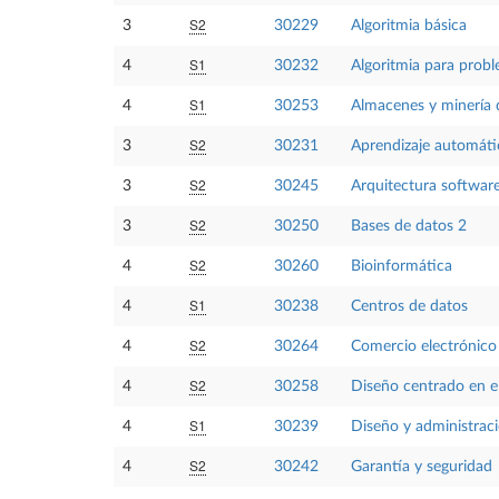
S2
3
30229
Algoritmia básica
S1
4
30232
Algoritmia para proble
S1
4
30253
Almacenes y minería 
S2
3
30231
Aprendizaje automáti
S2
3
30245
Arquitectura softwar
S2
3
30250
Bases de datos 2
S2
4
30260
Bioinformática
S1
4
30238
Centros de datos
S2
4
30264
Comercio electrónico
S2
4
30258
Diseño centrado en el
S1
4
30239
Diseño y administrac
S2
4
30242
Garantía y seguridad