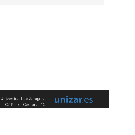
Universidad de Zaragoza
C/ Pedro Cerbuna, 12
ES-50009 Zaragoza
España / Spain
Tel: +34 976761000
ciu@unizar.es