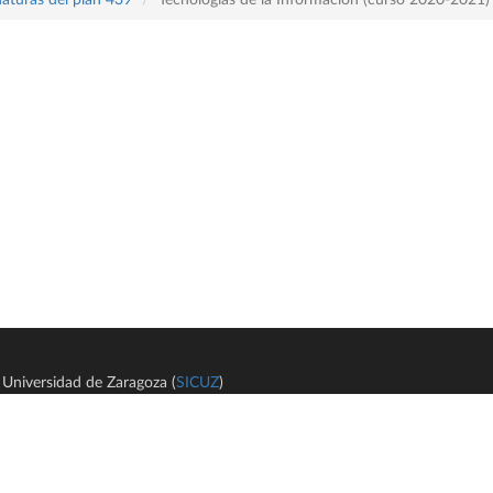
Universidad de Zaragoza (
SICUZ
)