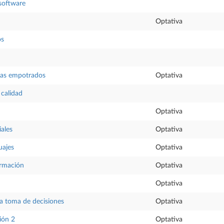
software
Optativa
os
mas empotrados
Optativa
 calidad
Optativa
ales
Optativa
uajes
Optativa
ormación
Optativa
Optativa
la toma de decisiones
Optativa
ión 2
Optativa