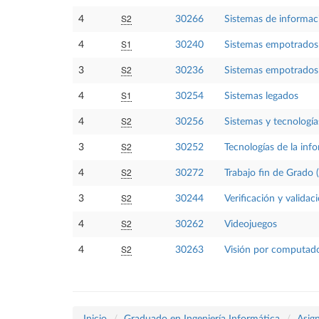
S2
4
30266
Sistemas de informaci
S1
4
30240
Sistemas empotrados
S2
3
30236
Sistemas empotrados
S1
4
30254
Sistemas legados
S2
4
30256
Sistemas y tecnologí
S2
3
30252
Tecnologías de la inf
S2
4
30272
Trabajo fin de Grado 
S2
3
30244
Verificación y validac
S2
4
30262
Videojuegos
S2
4
30263
Visión por computad
Inicio
Graduado en Ingeniería Informática
Asig