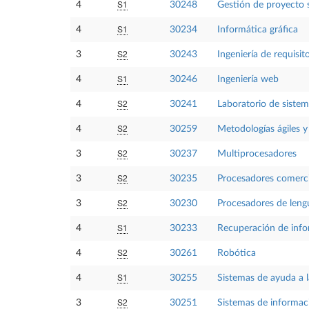
S1
4
30248
Gestión de proyecto 
S1
4
30234
Informática gráfica
S2
3
30243
Ingeniería de requisit
S1
4
30246
Ingeniería web
S2
4
30241
Laboratorio de siste
S2
4
30259
Metodologías ágiles y
S2
3
30237
Multiprocesadores
S2
3
30235
Procesadores comerci
S2
3
30230
Procesadores de leng
S1
4
30233
Recuperación de inf
S2
4
30261
Robótica
S1
4
30255
Sistemas de ayuda a 
S2
3
30251
Sistemas de informac