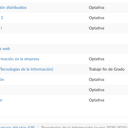
ón distribuidos
Optativa
 2
Optativa
 I
Optativa
as web
ormación en la empresa
Optativa
(Tecnologías de la Información)
Trabajo fin de Grado
ión
Optativa
Optativa
or
Optativa
naturas del plan 439
Tecnologías de la Información (curso 2020-2021)