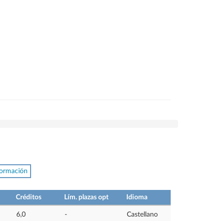
formación
Créditos
Lím. plazas opt
Idioma
6,0
-
Castellano