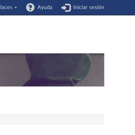
laces
Ayuda
Iniciar sesión