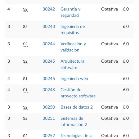
S2
4
30242
Garantía y
Optativa
6,0
seguridad
S2
3
30243
Ingeniería de
6,0
requisitos
S2
3
30244
Verificación y
Optativa
6,0
validación
S2
3
30245
Arquitectura
Optativa
6,0
software
S1
4
30246
Ingeniería web
6,0
S1
4
30248
Gestión de
6,0
proyecto software
S2
3
30250
Bases de datos 2
Optativa
6,0
S2
3
30251
Sistemas de
Optativa
6,0
información 2
S2
3
30252
Tecnologías de la
Optativa
6,0