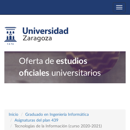
Togg
navi
Oferta de
estudios
oficiales
universitarios
Inicio
Graduado en Ingeniería Informática
Asignaturas del plan 439
Tecnologías de la Información (curso 2020-2021)