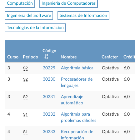
Computación
Ingeniería de Computadores
Ingeniería del Software
Sistemas de Información
Tecnologías de la Información
Código
Curso
Periodo
Nombre
Carácter
Créditos
S2
3
30229
Algoritmia básica
Optativa
6,0
S2
3
30230
Procesadores de
Optativa
6,0
lenguajes
S2
3
30231
Aprendizaje
Optativa
6,0
automático
S1
4
30232
Algoritmia para
Optativa
6,0
problemas difíciles
S1
4
30233
Recuperación de
Optativa
6,0
información