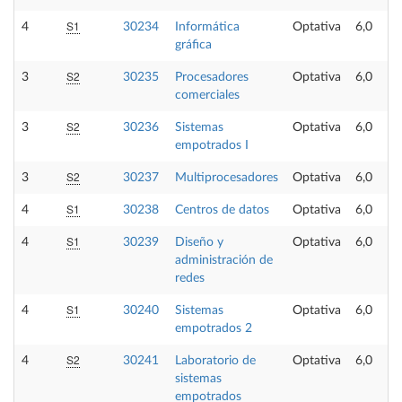
S1
4
30234
Informática
Optativa
6,0
gráfica
S2
3
30235
Procesadores
Optativa
6,0
comerciales
S2
3
30236
Sistemas
Optativa
6,0
empotrados I
S2
3
30237
Multiprocesadores
Optativa
6,0
S1
4
30238
Centros de datos
Optativa
6,0
S1
4
30239
Diseño y
Optativa
6,0
administración de
redes
S1
4
30240
Sistemas
Optativa
6,0
empotrados 2
S2
4
30241
Laboratorio de
Optativa
6,0
sistemas
empotrados