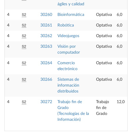
ágiles y calidad
S2
4
30260
Bioinformática
Optativa
6,0
S2
4
30261
Robótica
Optativa
6,0
S2
4
30262
Videojuegos
Optativa
6,0
S2
4
30263
Visión por
Optativa
6,0
computador
S2
4
30264
Comercio
Optativa
6,0
electrónico
S2
4
30266
Sistemas de
Optativa
6,0
información
distribuidos
S2
4
30272
Trabajo fin de
Trabajo
12,0
Grado
fin de
(Tecnologías de la
Grado
Información)