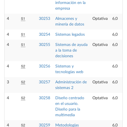
información en la
empresa
S1
4
30253
Almacenes y
Optativa
6,0
minería de datos
S1
4
30254
Sistemas legados
6,0
S1
4
30255
Sistemas de ayuda
Optativa
6,0
a la toma de
decisiones
S2
4
30256
Sistemas y
6,0
tecnologías web
S2
3
30257
Administración de
Optativa
6,0
sistemas 2
S2
4
30258
Diseño centrado
Optativa
6,0
en el usuario.
Diseño para la
multimedia
S2
4
30259
Metodologías
6,0