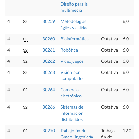
Diseño para la
multimedia
S2
4
30259
Metodologías
6,0
ágiles y calidad
S2
4
30260
Bioinformática
Optativa
6,0
S2
4
30261
Robótica
Optativa
6,0
S2
4
30262
Videojuegos
Optativa
6,0
S2
4
30263
Visión por
Optativa
6,0
computador
S2
4
30264
Comercio
Optativa
6,0
electrónico
S2
4
30266
Sistemas de
Optativa
6,0
información
distribuidos
S2
4
30270
Trabajo fin de
Trabajo
12,0
Grado (Ingeniería
fin de