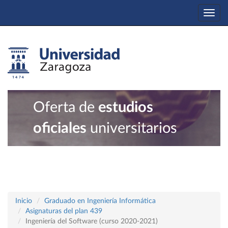
Togg
navi
Oferta de
estudios
oficiales
universitarios
Inicio
Graduado en Ingeniería Informática
Asignaturas del plan 439
Ingeniería del Software (curso 2020-2021)