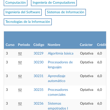
Computación
Ingeniería de Computadores
Ingeniería del Software
Sistemas de Información
Tecnologías de la Información
Curso
Periodo
Código
Nombre
Carácter
Créditos
S2
3
30229
Algoritmia básica
Optativa
6,0
S2
3
30230
Procesadores de
Optativa
6,0
lenguajes
S2
3
30231
Aprendizaje
Optativa
6,0
automático
S2
3
30235
Procesadores
Optativa
6,0
comerciales
S2
3
30236
Sistemas
Optativa
6,0
empotrados I