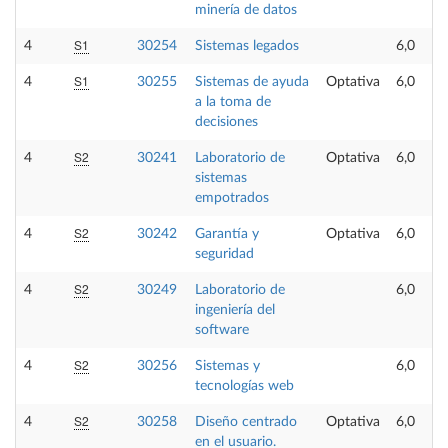
minería de datos
S1
4
30254
Sistemas legados
6,0
S1
4
30255
Sistemas de ayuda
Optativa
6,0
a la toma de
decisiones
S2
4
30241
Laboratorio de
Optativa
6,0
sistemas
empotrados
S2
4
30242
Garantía y
Optativa
6,0
seguridad
S2
4
30249
Laboratorio de
6,0
ingeniería del
software
S2
4
30256
Sistemas y
6,0
tecnologías web
S2
4
30258
Diseño centrado
Optativa
6,0
en el usuario.