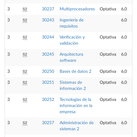
S2
3
30237
Multiprocesadores
Optativa
6,0
S2
3
30243
Ingeniería de
6,0
requisitos
S2
3
30244
Verificación y
Optativa
6,0
validación
S2
3
30245
Arquitectura
Optativa
6,0
software
S2
3
30250
Bases de datos 2
Optativa
6,0
S2
3
30251
Sistemas de
Optativa
6,0
información 2
S2
3
30252
Tecnologías de la
Optativa
6,0
información en la
empresa
S2
3
30257
Administración de
Optativa
6,0
sistemas 2