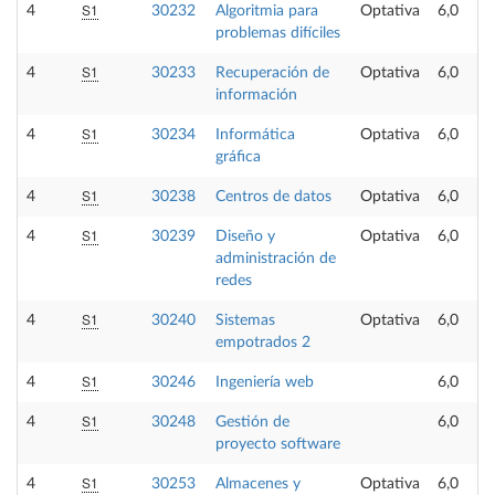
S1
4
30232
Algoritmia para
Optativa
6,0
problemas difíciles
S1
4
30233
Recuperación de
Optativa
6,0
información
S1
4
30234
Informática
Optativa
6,0
gráfica
S1
4
30238
Centros de datos
Optativa
6,0
S1
4
30239
Diseño y
Optativa
6,0
administración de
redes
S1
4
30240
Sistemas
Optativa
6,0
empotrados 2
S1
4
30246
Ingeniería web
6,0
S1
4
30248
Gestión de
6,0
proyecto software
S1
4
30253
Almacenes y
Optativa
6,0