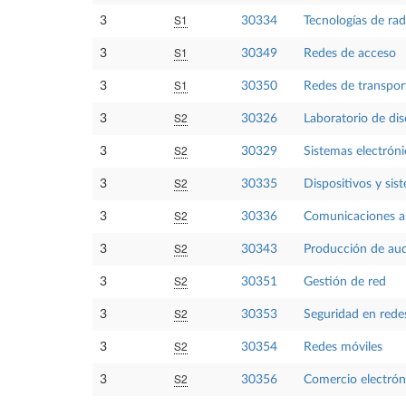
S1
3
30334
Tecnologías de rad
S1
3
30349
Redes de acceso
S1
3
30350
Redes de transpor
S2
3
30326
Laboratorio de dis
S2
3
30329
Sistemas electróni
S2
3
30335
Dispositivos y sis
S2
3
30336
Comunicaciones au
S2
3
30343
Producción de aud
S2
3
30351
Gestión de red
S2
3
30353
Seguridad en redes
S2
3
30354
Redes móviles
S2
3
30356
Comercio electrón