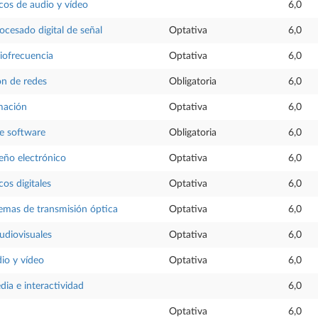
cos de audio y vídeo
6,0
ocesado digital de señal
Optativa
6,0
iofrecuencia
Optativa
6,0
ón de redes
Obligatoria
6,0
mación
Optativa
6,0
de software
Obligatoria
6,0
eño electrónico
Optativa
6,0
cos digitales
Optativa
6,0
temas de transmisión óptica
Optativa
6,0
diovisuales
Optativa
6,0
io y vídeo
Optativa
6,0
dia e interactividad
6,0
Optativa
6,0