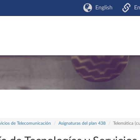
English
En
vicios de Telecomunicación
Asignaturas del plan 438
Telemática (c