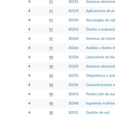
S1
4
30331
Sistemas electróni
S1
4
30333
Aplicaciones de pr
S1
4
30334
Tecnologías de rad
S1
4
30355
Diseño y evaluaci
S1
4
30360
Sistemas de infor
S1
4
30366
Análisis y diseño 
S2
4
30326
Laboratorio de dis
S2
4
30329
Sistemas electróni
S2
4
30335
Dispositivos y sis
S2
4
30336
Comunicaciones au
S2
4
30343
Producción de aud
S2
4
30348
Ingeniería multime
S2
4
30351
Gestión de red