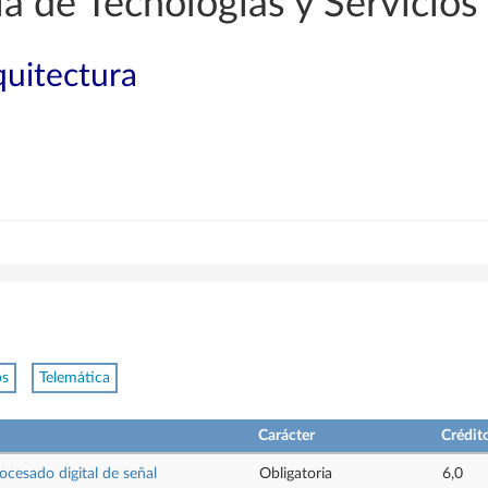
a de Tecnologías y Servicio
quitectura
os
Telemática
Carácter
Crédit
ocesado digital de señal
Obligatoria
6,0