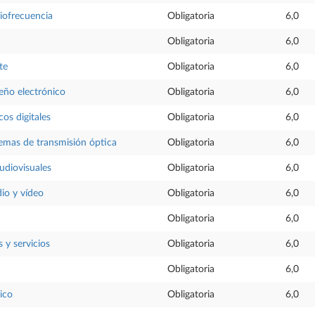
iofrecuencia
Obligatoria
6,0
Obligatoria
6,0
te
Obligatoria
6,0
eño electrónico
Obligatoria
6,0
cos digitales
Obligatoria
6,0
temas de transmisión óptica
Obligatoria
6,0
diovisuales
Obligatoria
6,0
io y vídeo
Obligatoria
6,0
Obligatoria
6,0
 y servicios
Obligatoria
6,0
Obligatoria
6,0
ico
Obligatoria
6,0