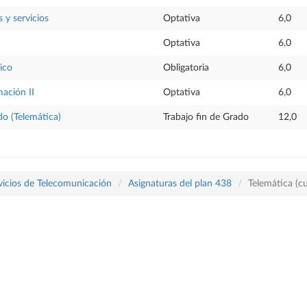
 y servicios
Optativa
6,0
Optativa
6,0
ico
Obligatoria
6,0
ación II
Optativa
6,0
do (Telemática)
Trabajo fin de Grado
12,0
vicios de Telecomunicación
Asignaturas del plan 438
Telemática (c