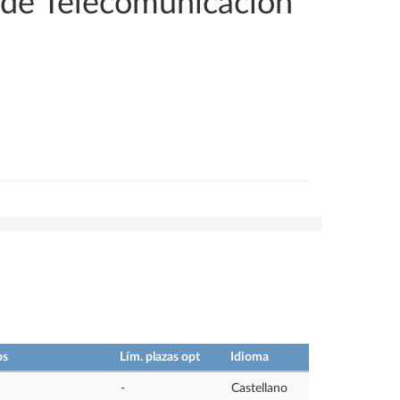
s de Telecomunicación
os
Lím. plazas opt
Idioma
-
Castellano