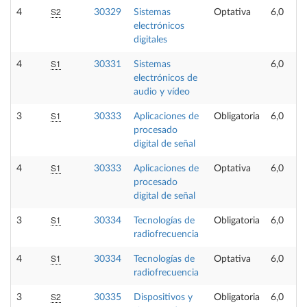
S2
4
30329
Sistemas
Optativa
6,0
electrónicos
digitales
S1
4
30331
Sistemas
6,0
electrónicos de
audio y vídeo
S1
3
30333
Aplicaciones de
Obligatoria
6,0
procesado
digital de señal
S1
4
30333
Aplicaciones de
Optativa
6,0
procesado
digital de señal
S1
3
30334
Tecnologías de
Obligatoria
6,0
radiofrecuencia
S1
4
30334
Tecnologías de
Optativa
6,0
radiofrecuencia
S2
3
30335
Dispositivos y
Obligatoria
6,0