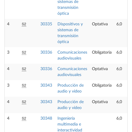
sistemas de
transmisión
óptica
S2
4
30335
Dispositivos y
Optativa
6,0
sistemas de
transmisión
óptica
S2
3
30336
Comunicaciones
Obligatoria
6,0
audiovisuales
S2
4
30336
Comunicaciones
Optativa
6,0
audiovisuales
S2
3
30343
Producción de
Obligatoria
6,0
audio y vídeo
S2
4
30343
Producción de
Optativa
6,0
audio y vídeo
S2
4
30348
Ingeniería
6,0
multimedia e
interactividad