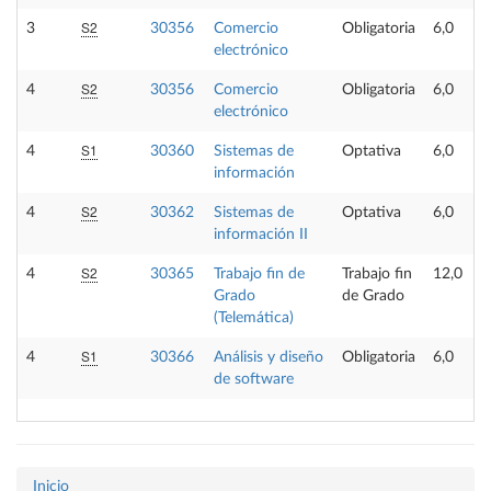
S2
3
30356
Comercio
Obligatoria
6,0
electrónico
S2
4
30356
Comercio
Obligatoria
6,0
electrónico
S1
4
30360
Sistemas de
Optativa
6,0
información
S2
4
30362
Sistemas de
Optativa
6,0
información II
S2
4
30365
Trabajo fin de
Trabajo fin
12,0
Grado
de Grado
(Telemática)
S1
4
30366
Análisis y diseño
Obligatoria
6,0
de software
Inicio