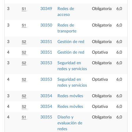
S1
3
30349
Redes de
Obligatoria
6,0
acceso
S1
3
30350
Redes de
Obligatoria
6,0
transporte
S2
3
30351
Gestión de red
Obligatoria
6,0
S2
4
30351
Gestión de red
Optativa
6,0
S2
3
30353
Seguridad en
Obligatoria
6,0
redes y servicios
S2
4
30353
Seguridad en
Optativa
6,0
redes y servicios
S2
3
30354
Redes móviles
Obligatoria
6,0
S2
4
30354
Redes móviles
Optativa
6,0
S1
4
30355
Diseño y
Obligatoria
6,0
evaluación de
redes