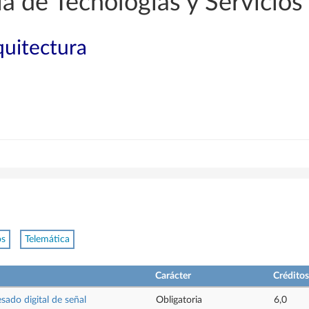
a de Tecnologías y Servicio
quitectura
os
Telemática
Carácter
Créditos
sado digital de señal
Obligatoria
6,0