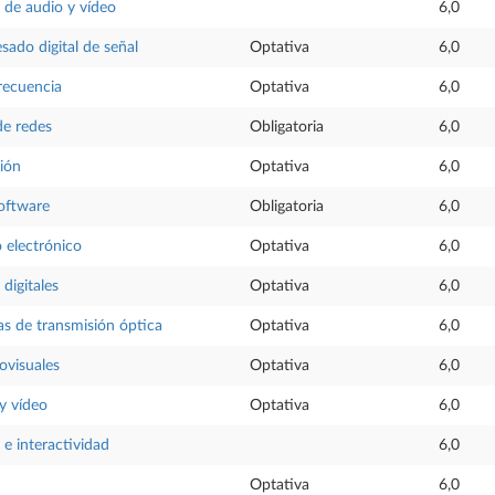
 de audio y vídeo
6,0
sado digital de señal
Optativa
6,0
recuencia
Optativa
6,0
de redes
Obligatoria
6,0
ión
Optativa
6,0
software
Obligatoria
6,0
 electrónico
Optativa
6,0
digitales
Optativa
6,0
as de transmisión óptica
Optativa
6,0
ovisuales
Optativa
6,0
y vídeo
Optativa
6,0
 e interactividad
6,0
Optativa
6,0