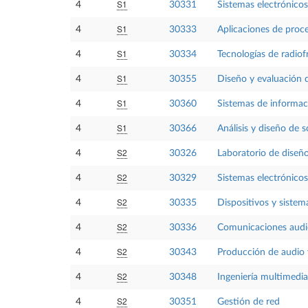
S1
4
30331
Sistemas electrónicos
S1
4
30333
Aplicaciones de proce
S1
4
30334
Tecnologías de radiof
S1
4
30355
Diseño y evaluación 
S1
4
30360
Sistemas de informac
S1
4
30366
Análisis y diseño de 
S2
4
30326
Laboratorio de diseño
S2
4
30329
Sistemas electrónicos 
S2
4
30335
Dispositivos y sistem
S2
4
30336
Comunicaciones audi
S2
4
30343
Producción de audio 
S2
4
30348
Ingeniería multimedia
S2
4
30351
Gestión de red