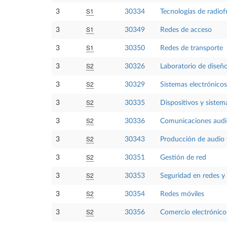
S1
3
30334
Tecnologías de radiof
S1
3
30349
Redes de acceso
S1
3
30350
Redes de transporte
S2
3
30326
Laboratorio de diseño
S2
3
30329
Sistemas electrónicos 
S2
3
30335
Dispositivos y sistem
S2
3
30336
Comunicaciones audi
S2
3
30343
Producción de audio 
S2
3
30351
Gestión de red
S2
3
30353
Seguridad en redes y 
S2
3
30354
Redes móviles
S2
3
30356
Comercio electrónico