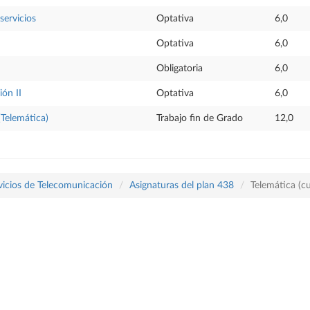
servicios
Optativa
6,0
Optativa
6,0
Obligatoria
6,0
ón II
Optativa
6,0
(Telemática)
Trabajo fin de Grado
12,0
vicios de Telecomunicación
Asignaturas del plan 438
Telemática (c