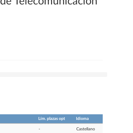
s de Telecomunicación
Lím. plazas opt
Idioma
-
Castellano