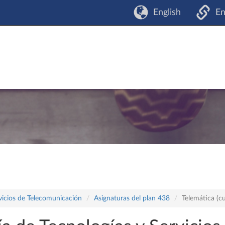
English
En
vicios de Telecomunicación
Asignaturas del plan 438
Telemática (c