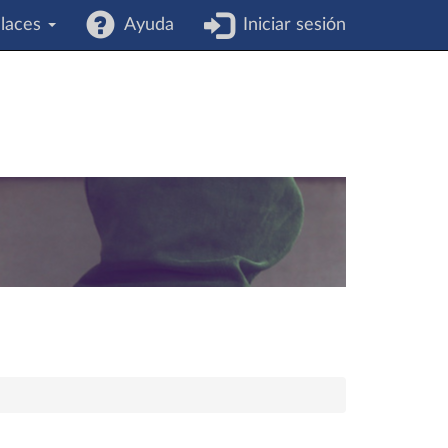
laces
Ayuda
Iniciar sesión