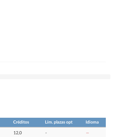
Créditos
Lím. plazas opt
Idioma
12,0
-
—