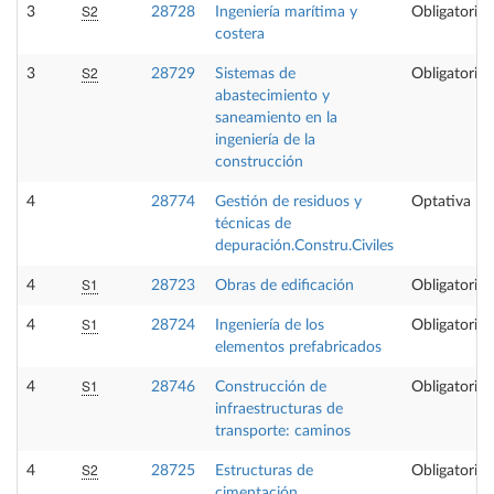
S2
3
28728
Ingeniería marítima y
Obligatoria
costera
S2
3
28729
Sistemas de
Obligatoria
abastecimiento y
saneamiento en la
ingeniería de la
construcción
4
28774
Gestión de residuos y
Optativa
técnicas de
depuración.Constru.Civiles
S1
4
28723
Obras de edificación
Obligatoria
S1
4
28724
Ingeniería de los
Obligatoria
elementos prefabricados
S1
4
28746
Construcción de
Obligatoria
infraestructuras de
transporte: caminos
S2
4
28725
Estructuras de
Obligatoria
cimentación