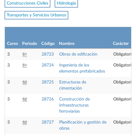
Construcciones Civiles
Hidrología
Transportes y Servicios Urbanos
Curso
Periodo
Código
Nombre
Carácter
S1
3
28723
Obras de edificación
Obligatoria
S1
3
28724
Ingeniería de los
Obligatoria
elementos prefabricados
S2
3
28725
Estructuras de
Obligatoria
cimentación
S2
3
28726
Construcción de
Obligatoria
infraestructuras
ferroviarias
S2
3
28727
Planificación y gestión de
Obligatoria
obras