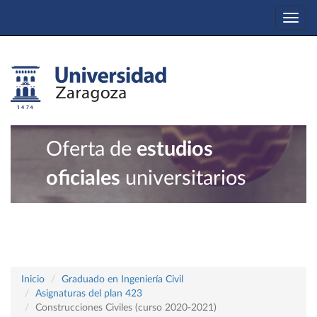
Togg
navi
Oferta de
estudios
oficiales
universitarios
Inicio
Graduado en Ingeniería Civil
Asignaturas del plan 423
Construcciones Civiles (curso 2020-2021)