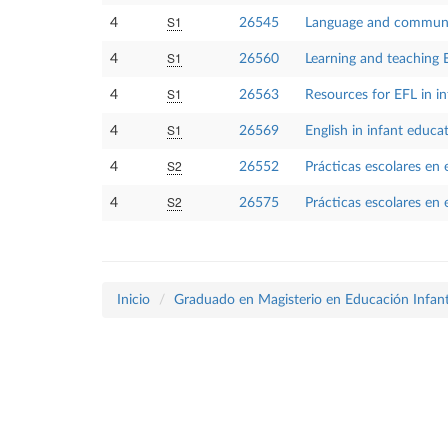
S1
4
26545
Language and communic
S1
4
26560
Learning and teaching 
S1
4
26563
Resources for EFL in in
S1
4
26569
English in infant educat
S2
4
26552
Prácticas escolares en 
S2
4
26575
Prácticas escolares en 
Inicio
Graduado en Magisterio en Educación Infant