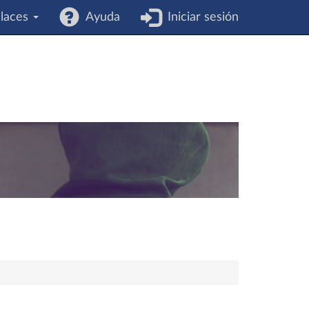
laces
Ayuda
Iniciar sesión