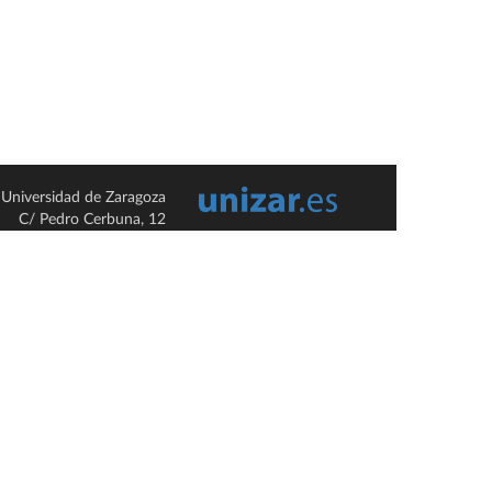
Universidad de Zaragoza
C/ Pedro Cerbuna, 12
ES-50009 Zaragoza
España / Spain
Tel: +34 976761000
ciu@unizar.es
Q-5018001-G
so legal
|
Condiciones generales de uso
|
Política de privacidad