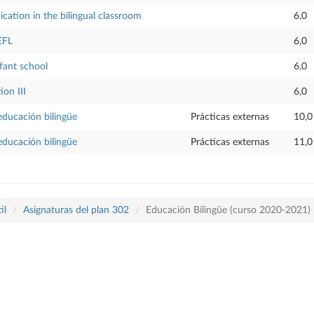
ation in the bilingual classroom
6,0
EFL
6,0
fant school
6,0
ion III
6,0
educación bilingüe
Prácticas externas
10,0
educación bilingüe
Prácticas externas
11,0
il
Asignaturas del plan 302
Educación Bilingüe (curso 2020-2021)