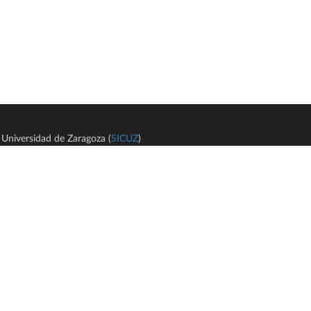
Universidad de Zaragoza (
SICUZ
)
Avi