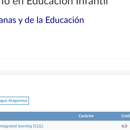
o en Educación Infantil
nas y de la Educación
ngua Aragonesa
Carácter
Créd
tegrated learning (CLIL)
6,0