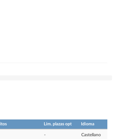
itos
Lím. plazas opt
Idioma
-
Castellano