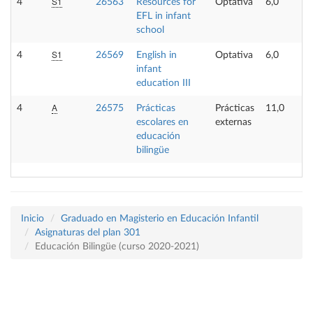
S1
4
26563
Resources for
Optativa
6,0
EFL in infant
school
S1
4
26569
English in
Optativa
6,0
infant
education III
A
4
26575
Prácticas
Prácticas
11,0
escolares en
externas
educación
bilingüe
Inicio
Graduado en Magisterio en Educación Infantil
Asignaturas del plan 301
Educación Bilingüe (curso 2020-2021)