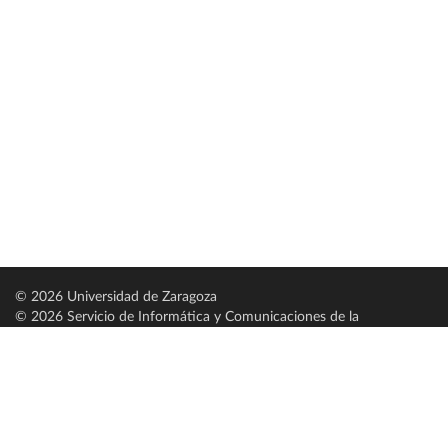
© 2026 Universidad de Zaragoza
© 2026 Servicio de Informática y Comunicaciones de la
Universidad de Zaragoza (
SICUZ
)
Universidad de Zaragoza
C/ Pedro Cerbuna, 12
ES-50009 Zaragoza
España / Spain
Tel: +34 976761000