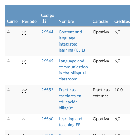
Código
Curso
Periodo
Nombre
Carácter
Créditos
S1
4
26544
Content and
Optativa
6,0
language
integrated
learning (CLIL)
S1
4
26545
Language and
Optativa
6,0
communication
in the bilingual
classroom
S2
4
26552
Prácticas
Prácticas
10,0
escolares en
externas
educación
bilingüe
S1
4
26560
Learning and
Optativa
6,0
teaching EFL