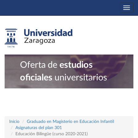
Togg
navi
Oferta de
estudios
oficiales
universitarios
Inicio
Graduado en Magisterio en Educación Infantil
Asignaturas del plan 301
Educación Bilingüe (curso 2020-2021)