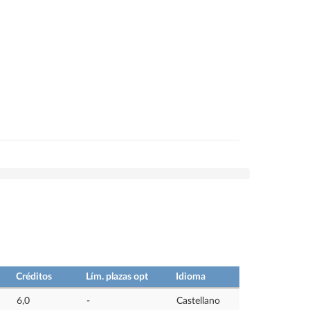
Créditos
Lím. plazas opt
Idioma
6,0
-
Castellano