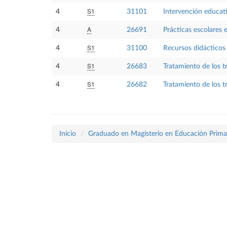
S1
4
31101
Intervención educati
A
4
26691
Prácticas escolares 
S1
4
31100
Recursos didácticos p
S1
4
26683
Tratamiento de los t
S1
4
26682
Tratamiento de los t
Inicio
Graduado en Magisterio en Educación Prima