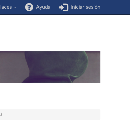
laces
Ayuda
Iniciar sesión
1)