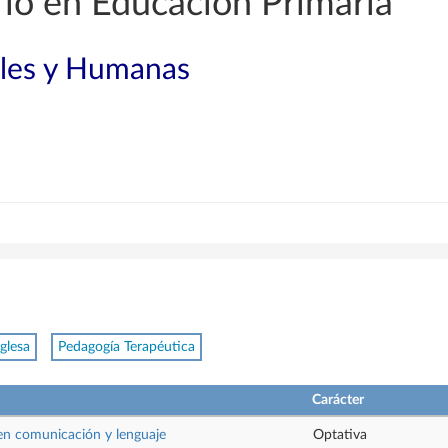
io en Educación Primaria
ales y Humanas
glesa
Pedagogía Terapéutica
Carácter
en comunicación y lenguaje
Optativa