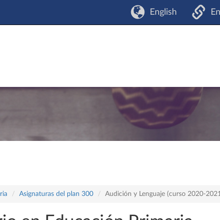
English
En
ria
Asignaturas del plan 300
Audición y Lenguaje (curso 2020-202