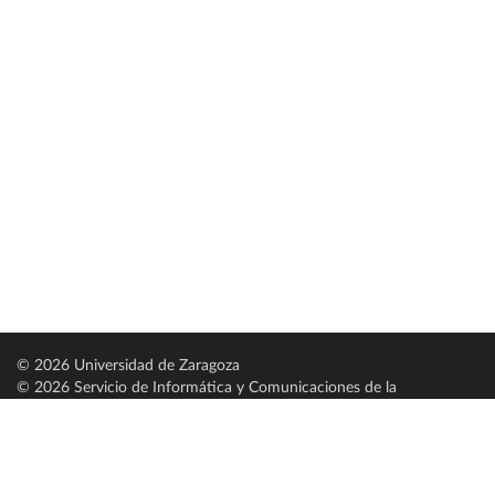
© 2026 Universidad de Zaragoza
© 2026 Servicio de Informática y Comunicaciones de la
Universidad de Zaragoza (
SICUZ
)
Universidad de Zaragoza
C/ Pedro Cerbuna, 12
ES-50009 Zaragoza