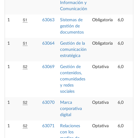
Información y
Comunicación
S1
1
63063
Sistemas de
Obligatoria
6,0
gestión de
documentos
S1
1
63064
Gestión de la
Obligatoria
6,0
comunicación
estratégica
S2
1
63069
Gestión de
Optativa
6,0
contenidos,
comunidades
y redes
sociales
S2
1
63070
Marca
Optativa
6,0
corporativa
digital
S2
1
63071
Relaciones
Optativa
6,0
con los