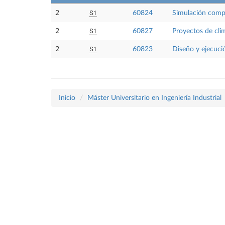
S1
2
60824
Simulación compu
S1
2
60827
Proyectos de clim
S1
2
60823
Diseño y ejecuci
Inicio
Máster Universitario en Ingeniería Industrial