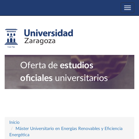
Togg
navi
Oferta de
estudios
oficiales
universitarios
Inicio
Máster Universitario en Energías Renovables y Eficiencia
Energética