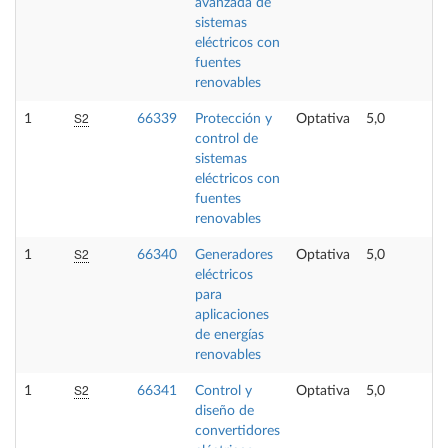
avanzada de
sistemas
eléctricos con
fuentes
renovables
S2
1
66339
Protección y
Optativa
5,0
control de
sistemas
eléctricos con
fuentes
renovables
S2
1
66340
Generadores
Optativa
5,0
eléctricos
para
aplicaciones
de energías
renovables
S2
1
66341
Control y
Optativa
5,0
diseño de
convertidores