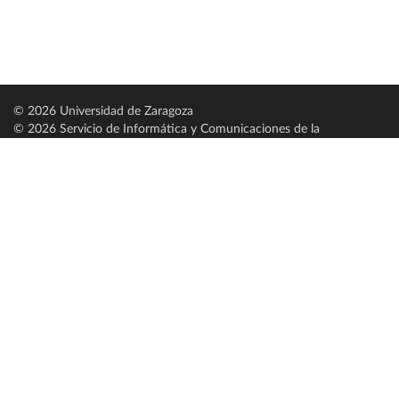
© 2026 Universidad de Zaragoza
© 2026 Servicio de Informática y Comunicaciones de la
Universidad de Zaragoza (
SICUZ
)
Universidad de Zaragoza
C/ Pedro Cerbuna, 12
ES-50009 Zaragoza
España / Spain
Tel: +34 976761000
ciu@unizar.es
Q-5018001-G
Servido por nodo: estudios
Aviso legal
|
Condiciones generales de uso
|
Política de privacidad