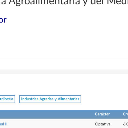
a Agroalimentaria y del Med
or
rdinería
Industrias Agrarias y Alimentarias
Carácter
Cr
al II
Optativa
6,