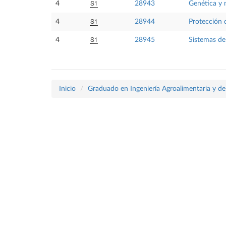
S1
4
28943
Genética y 
S1
4
28944
Protección 
S1
4
28945
Sistemas de
Inicio
Graduado en Ingeniería Agroalimentaria y de