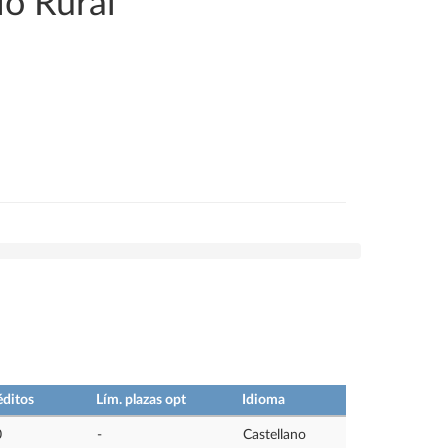
io Rural
éditos
Lím. plazas opt
Idioma
0
-
Castellano