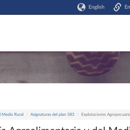
English
En
l Medio Rural
Asignaturas del plan 583
Explotaciones Agropecuari