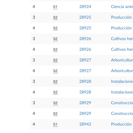
S1
4
28924
Ciencia anim
S2
3
28925
Producción
S2
4
28925
Producción
S2
3
28926
Cultivos he
S2
4
28926
Cultivos he
S2
3
28927
Arboricultu
S2
4
28927
Arboricultu
S2
3
28928
Instalacion
S2
4
28928
Instalacion
S2
3
28929
Construccio
S2
4
28929
Construccio
S1
4
28942
Producción 