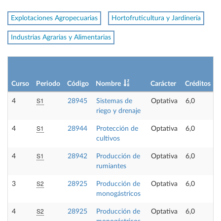
Explotaciones Agropecuarias
Hortofruticultura y Jardinería
Industrias Agrarias y Alimentarias
Curso
Periodo
Código
Nombre
Carácter
Créditos
S1
4
28945
Sistemas de
Optativa
6,0
riego y drenaje
S1
4
28944
Protección de
Optativa
6,0
cultivos
S1
4
28942
Producción de
Optativa
6,0
rumiantes
S2
3
28925
Producción de
Optativa
6,0
monogástricos
S2
4
28925
Producción de
Optativa
6,0