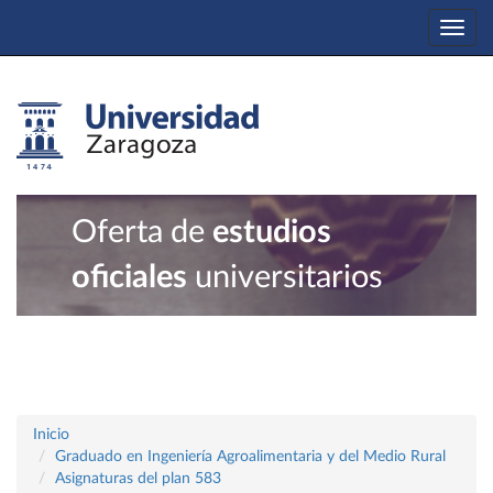
Togg
navi
Oferta de
estudios
oficiales
universitarios
Inicio
Graduado en Ingeniería Agroalimentaria y del Medio Rural
Asignaturas del plan 583