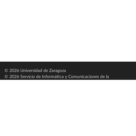
© 2026 Universidad de Zaragoza
© 2026 Servicio de Informática y Comunicaciones de la
Universidad de Zaragoza (
SICUZ
)
Universidad de Zaragoza
C/ Pedro Cerbuna, 12
ES-50009 Zaragoza
España / Spain
Tel: +34 976761000
ciu@unizar.es
Q-5018001-G