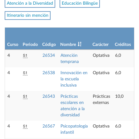
Atención a la Diversidad
Educación Bilingüe
Itinerario sin mención
Curso
Periodo
Código
Nombre
Carácter
Créditos
S1
4
26534
Atención
Optativa
6,0
temprana
S1
4
26538
Innovación en
Optativa
6,0
la escuela
inclusiva
S1
4
26543
Prácticas
Prácticas
10,0
escolares en
externas
atención a la
diversidad
S1
4
26567
Psicopatología
Optativa
6,0
infantil