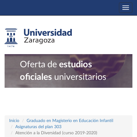
Togg
navi
Oferta de
estudios
oficiales
universitarios
Inicio
Graduado en Magisterio en Educación Infantil
Asignaturas del plan 303
Atención a la Diversidad (curso 2019-2020)