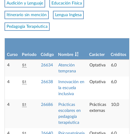
Audición y Lenguaje
Educación Física
Itinerario sin mención
Lengua Inglesa
Pedagogía Terapéutica
Curso
Periodo
Código
Nombre
Carácter
Créditos
S1
4
26634
Atención
Optativa
6,0
temprana
S1
4
26638
Innovación en
Optativa
6,0
la escuela
inclusiva
S1
4
26686
Prácticas
Prácticas
10,0
escolares en
externas
pedagogía
terapéutica
S1
4
26640
Psicopatología
Optativa
6,0