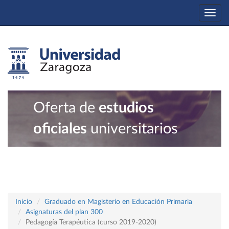
Togg
navi
Oferta de
estudios
oficiales
universitarios
Inicio
Graduado en Magisterio en Educación Primaria
Asignaturas del plan 300
Pedagogía Terapéutica (curso 2019-2020)