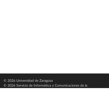
© 2026 Universidad de Zaragoza
© 2026 Servicio de Informática y Comunicaciones de la
Universidad de Zaragoza (
SICUZ
)
Universidad de Zaragoza
C/ Pedro Cerbuna, 12
ES-50009 Zaragoza