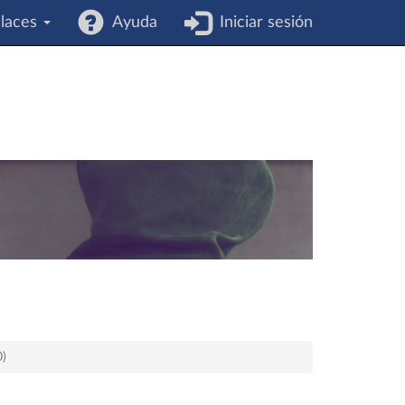
laces
Ayuda
Iniciar sesión
0)