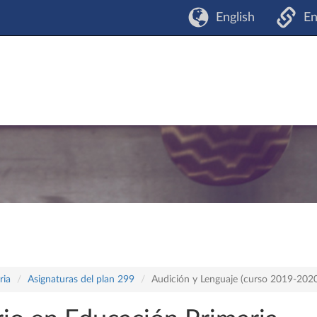
English
En
ria
Asignaturas del plan 299
Audición y Lenguaje (curso 2019-202