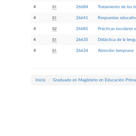
S1
4
26684
Tratamiento de los tr
S1
4
26641
Respuestas educativ
S2
4
26685
Prácticas escolares 
S1
4
26635
Didáctica de la leng
S1
4
26634
Atención temprana
Inicio
Graduado en Magisterio en Educación Prima