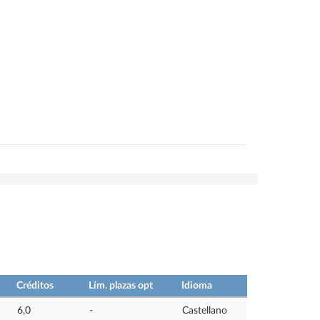
Créditos
Lím. plazas opt
Idioma
6,0
-
Castellano