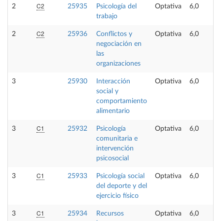
C2
2
25935
Psicología del
Optativa
6,0
trabajo
C2
2
25936
Conflictos y
Optativa
6,0
negociación en
las
organizaciones
3
25930
Interacción
Optativa
6,0
social y
comportamiento
alimentario
C1
3
25932
Psicología
Optativa
6,0
comunitaria e
intervención
psicosocial
C1
3
25933
Psicología social
Optativa
6,0
del deporte y del
ejercicio físico
C1
3
25934
Recursos
Optativa
6,0