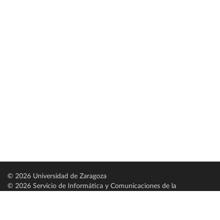
© 2026 Universidad de Zaragoza
© 2026 Servicio de Informática y Comunicaciones de la
Universidad de Zaragoza (
SICUZ
)
Universidad de Zaragoza
C/ Pedro Cerbuna, 12