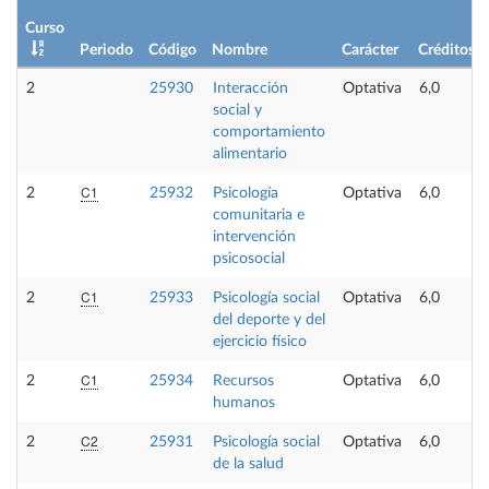
Curso
Periodo
Código
Nombre
Carácter
Créditos
2
25930
Interacción
Optativa
6,0
social y
comportamiento
alimentario
C1
2
25932
Psicología
Optativa
6,0
comunitaria e
intervención
psicosocial
C1
2
25933
Psicología social
Optativa
6,0
del deporte y del
ejercicio físico
C1
2
25934
Recursos
Optativa
6,0
humanos
C2
2
25931
Psicología social
Optativa
6,0
de la salud