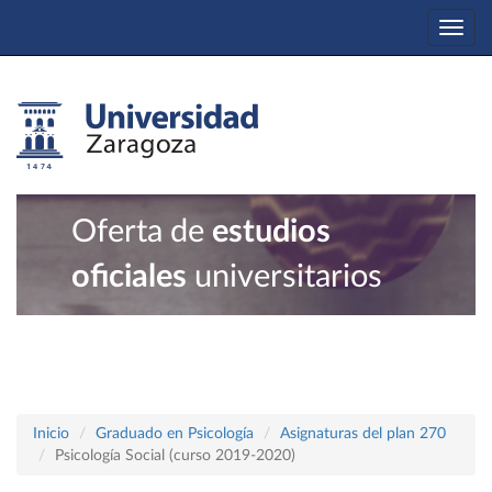
Togg
navi
Oferta de
estudios
oficiales
universitarios
Inicio
Graduado en Psicología
Asignaturas del plan 270
Psicología Social (curso 2019-2020)