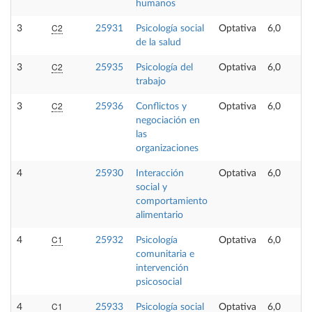
humanos
C2
3
25931
Psicología social
Optativa
6,0
de la salud
C2
3
25935
Psicología del
Optativa
6,0
trabajo
C2
3
25936
Conflictos y
Optativa
6,0
negociación en
las
organizaciones
4
25930
Interacción
Optativa
6,0
social y
comportamiento
alimentario
C1
4
25932
Psicología
Optativa
6,0
comunitaria e
intervención
psicosocial
C1
4
25933
Psicología social
Optativa
6,0