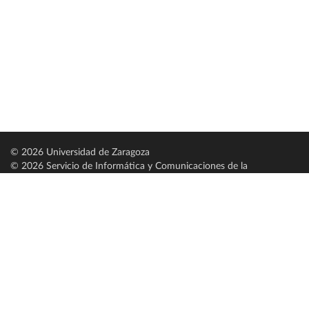
© 2026 Universidad de Zaragoza
© 2026 Servicio de Informática y Comunicaciones de la
Universidad de Zaragoza (
SICUZ
)
Universidad de Zaragoza
C/ Pedro Cerbuna, 12
ES-50009 Zaragoza
España / Spain
Tel: +34 976761000
ciu@unizar.es
Q-5018001-G