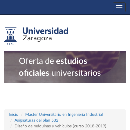
Togg
navi
Oferta de
estudios
oficiales
universitarios
Inicio
Máster Universitario en Ingeniería Industrial
Asignaturas del plan 532
Diseño de máquinas y vehículos (curso 2018-2019)