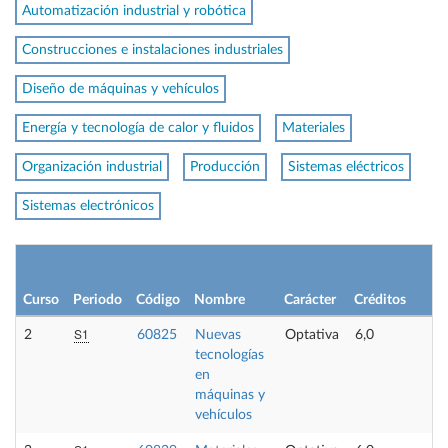
Automatización industrial y robótica
Construcciones e instalaciones industriales
Diseño de máquinas y vehículos
Energía y tecnología de calor y fluidos
Materiales
Organización industrial
Producción
Sistemas eléctricos
Sistemas electrónicos
L
p
Curso
Periodo
Código
Nombre
Carácter
Créditos
o
S1
2
60825
Nuevas
Optativa
6,0
-
tecnologías
en
máquinas y
vehículos